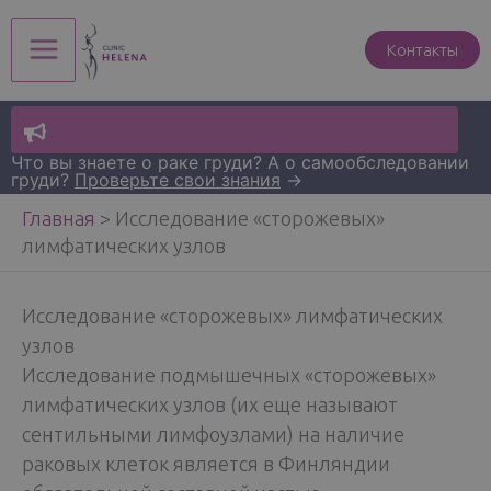
Перейти
к
Контакты
Main
содержимому
Menu
Что вы знаете о раке груди? А о самообследовании
груди?
Проверьте свои знания
→
Главная
>
Исследование «сторожевых»
лимфатических узлов
Исследование «сторожевых» лимфатических
узлов
Исследование подмышечных «сторожевых»
лимфатических узлов (их еще называют
сентильными лимфоузлами) на наличие
раковых клеток является в Финляндии