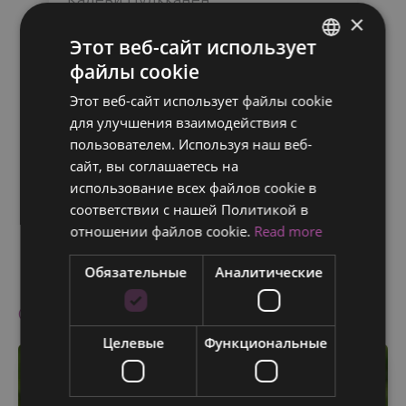
×
Один из наших
Этот веб-сайт использует
высококвалифицированных
файлы cookie
ENGLISH
онкологов Калеви Пулкканен
Этот веб-сайт использует файлы cookie
FINNISH
специализируется на
для улучшения взаимодействия с
химиотерапии и лучевой терапии
RUSSIAN
пользователем. Используя наш веб-
при лечении рака груди, легких и
сайт, вы соглашаетесь на
ITALIAN
простаты.
использование всех файлов cookie в
SWEDISH
соответствии с нашей Политикой в ​​
отношении файлов cookie.
Read more
Читать далее
Обязательные
Аналитические
Отзывы пациентов
Целевые
Функциональные