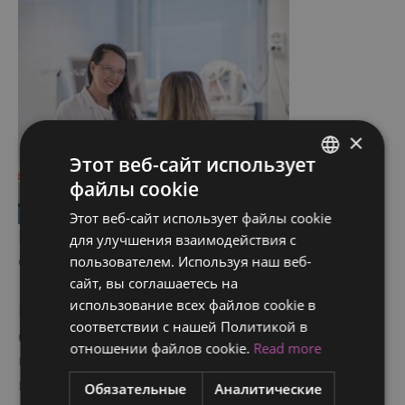
×
Этот веб-сайт использует
файлы cookie
ENGLISH
Этот веб-сайт использует файлы cookie
FINNISH
При необходимости помощь медицинской
для улучшения взаимодействия с
RUSSIAN
сестры доступна круглосуточно.
пользователем. Используя наш веб-
сайт, вы соглашаетесь на
ITALIAN
использование всех файлов cookie в
Программа восстановления включает в себя
SWEDISH
соответствии с нашей Политикой в ​​
ежедневные занятия с реабилитологом:
отношении файлов cookie.
Read more
восстановительные занятия физкультурой,
направленные на растяжку руки и
Обязательные
Аналитические