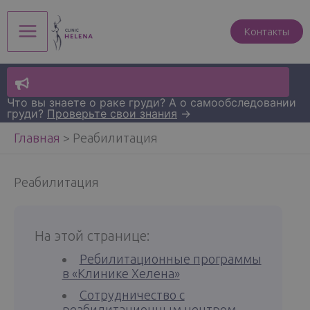
Перейти
к
Контакты
Main
содержимому
Menu
Что вы знаете о раке груди? А о самообследовании
груди?
Проверьте свои знания
→
Главная
>
Реабилитация
Реабилитация
На этой странице:
Ребилитационные программы
в «Клинике Хелена»
Сотрудничество с
реабилитационным центром