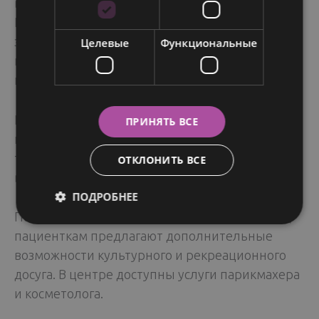
возвращение подвижности тела.
Продолжительность и направленность
занятий определяется индивидуально (с
Целевые
Функциональные
постепенным увеличением длительности и
нагрузок).
При желании пациентки можно получить
ПРИНЯТЬ ВСЕ
поддержку «равных равными»: пообщаться с
теми, кто столкнулся с таким же диагнозом и
ОТКЛОНИТЬ ВСЕ
выздоровел.
ПОДРОБНЕЕ
Помимо основной программы реабилитации,
пациенткам предлагают дополнительные
возможности культурного и рекреационного
досуга. В центре доступны услуги парикмахера
и косметолога.