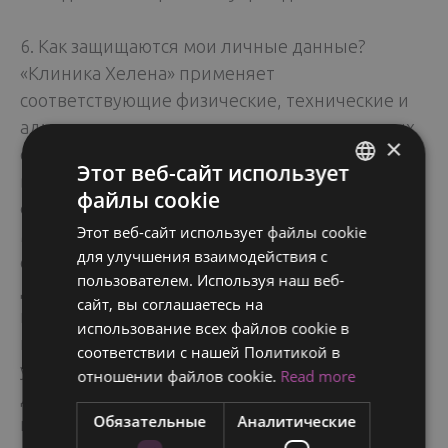
6. Как защищаются мои личные данные?
«Клиника Хелена» применяет
соответствующие физические, технические и
административные меры для защиты данных
×
от неправомерного использования. Эти меры
Этот веб-сайт использует
включают, среди прочего, контроль и
файлы cookie
ENGLISH
фильтрацию сетевого трафика, использование
Этот веб-сайт использует файлы cookie
методов шифрования и безопасных центров
FINNISH
для улучшения взаимодействия с
обработки данных, соответствующий контроль
RUSSIAN
пользователем. Используя наш веб-
доступа, контролируемое предоставление
сайт, вы соглашаетесь на
ITALIAN
прав доступа и надзор за их использованием,
использование всех файлов cookie в
SWEDISH
предоставление инструкций персоналу,
соответствии с нашей Политикой в ​​
участвующему в обработке персональных
отношении файлов cookie.
Read more
данных, и управление рисками, связанное с
Обязательные
Аналитические
планированием, реализацией и оказанием