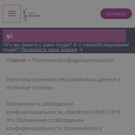
Перейти
к
Контакты
Main
содержимому
Menu
Что вы знаете о раке груди? А о самообследовании
груди?
Проверьте свои знания
→
Главная
>
Политика конфиденциальности
Политика хранения персональных данных в
«Клинике Хелена»
Положение о соблюдении
конфиденциальности, обновлено 09.07.2018
Это Положение о соблюдении
конфиденциальности применяется к