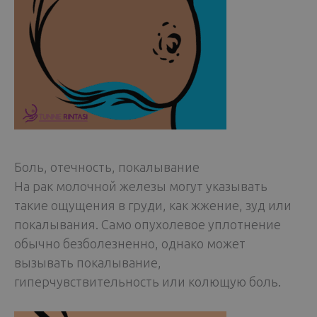
Боль, отечность, покалывание
На рак молочной железы могут указывать
такие ощущения в груди, как жжение, зуд или
покалывания. Само опухолевое уплотнение
обычно безболезненно, однако может
вызывать покалывание,
гиперчувствительность или колющую боль.