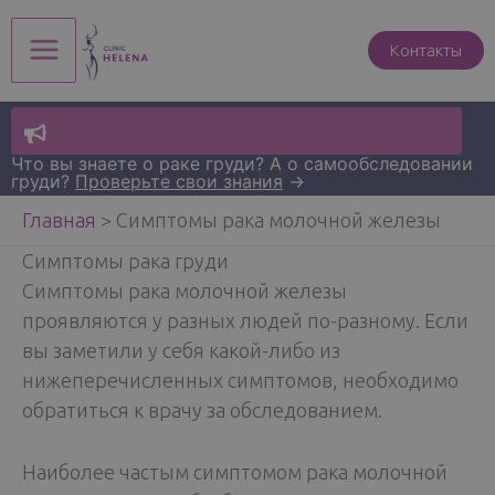
Перейти
к
Контакты
Main
содержимому
Menu
Что вы знаете о раке груди? А о самообследовании
груди?
Проверьте свои знания
→
Главная
>
Симптомы рака молочной железы
Симптомы рака груди
Симптомы рака молочной железы
проявляются у разных людей по-разному. Если
вы заметили у себя какой-либо из
нижеперечисленных симптомов, необходимо
обратиться к врачу за обследованием.
Наиболее частым симптомом рака молочной