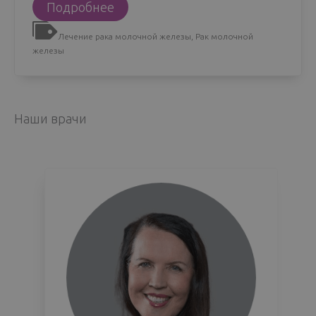
Эмоции
Подробнее
во
Лечение рака молочной железы
,
Рак молочной
время
железы
лечения:
как
преодолеть
Наши врачи
тревогу,
депрессию
и
страх