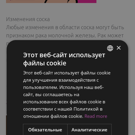
Изменения соска
Любые изменения в области соска могут быть
признаком рака молочной железы. Рак может
проявляться втяжением соска или
×
прозрачными или кровянистыми
Этот веб-сайт использует
выделениями из соска.
файлы cookie
ENGLISH
Этот веб-сайт использует файлы cookie
FINNISH
Незаживающая язва или сыпь в области соска
для улучшения взаимодействия с
могут указывать на рак молочной железы.
RUSSIAN
пользователем. Используя наш веб-
сайт, вы соглашаетесь на
ITALIAN
Запишитесь на консультацию уже сегодня!
использование всех файлов cookie в
SWEDISH
соответствии с нашей Политикой в ​​
отношении файлов cookie.
Read more
Обязательные
Аналитические