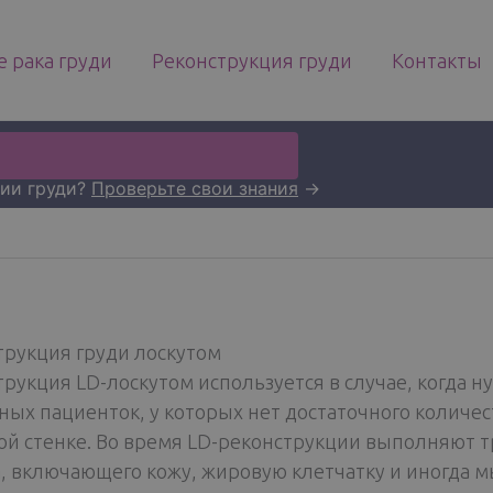
 рака груди
Реконструкция груди
Контакты
нии груди?
Проверьте свои знания
→
трукция груди лоскутом
трукция LD-лоскутом используется в случае, когда 
йных пациенток, у которых нет достаточного количе
й стенке. Во время LD-реконструкции выполняют т
а, включающего кожу, жировую клетчатку и иногда 