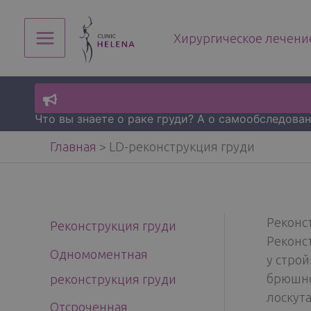
Перейти
к
Хирургическое лечение
содержимому
Main
Menu
Что вы знаете о раке груди? А о самообследова
Главная
>
LD-реконструкция груди
Реконс
Реконструкция груди
Реконс
Одномоментная
у стро
брюшно
реконструкция груди
лоскут
Отсроченная