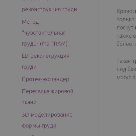
реконструкция груди
Кровос
только
Метод
лоскут
“чувствительная
также 
грудь” (ms-TRAM)
более 
LD-реконструкция
Такая 
груди
под бю
могут б
Протез-экспандер
Пересадка жировой
ткани
3D-моделирование
формы груди