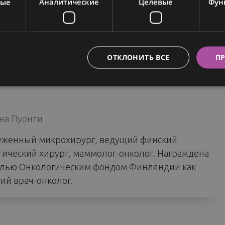
ные
Аналитические
Целевые
Фун
ОТКЛОНИТЬ ВСЕ
ПР
на Пуонти
уженный микрохирург, ведущий финский
тический хирург, маммолог-онколог. Награждена
лью Онкологическим фондом Финляндии как
ий врач-онколог.