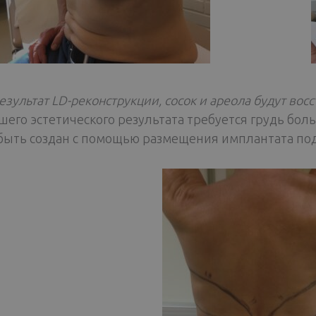
езультат LD-реконструкции, сосок и ареола будут во
шего эстетического результата требуется грудь бо
быть создан с помощью размещения имплантата под