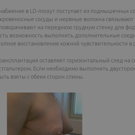
набжение в LD-лоскут поступает из подмышечных сос
 кровеносные сосуды и нервные волокна связывают 
 поворачивают на переднюю грудную стенку для фор
есть возможность выполнить дополнительные соед
полное восстановление кожной чувствительности в 
трансплантация оставляет горизонтальный след на с
стгальтером. Если необходимо выполнить двусторо
ыть взяты с обеих сторон спины.