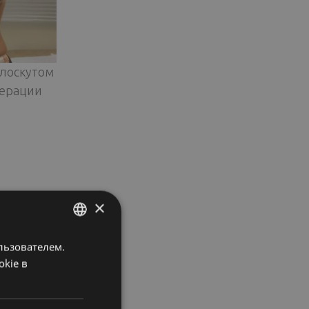
-лоскутом
перации
×
льзователем.
ENGLISH
okie в
FINNISH
RUSSIAN