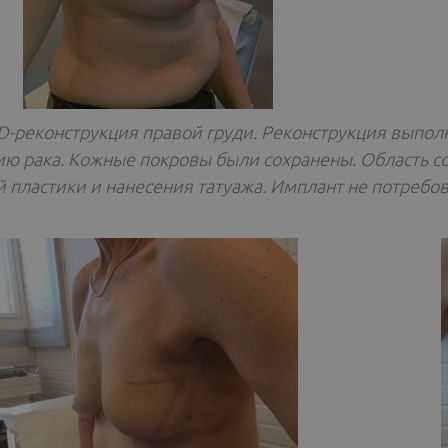
LD-реконструкция правой груди. Реконструкция выпо
ию рака. Кожные покровы были сохранены. Область с
 пластики и нанесения татуажа. Имплант не потребов