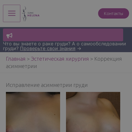
Перейти
к
Контакты
Main
содержимому
Menu
Что вы знаете о раке груди? А о самообследовании
груди?
Проверьте свои знания
→
Главная
>
Эстетическая хирургия
>
Коррекция
асимметрии
Исправление асимметрии груди