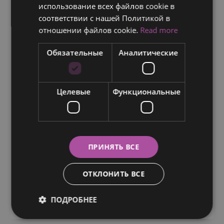
использование всех файлов cookie в
SWEDISH
соответствии с нашей Политикой в ​​
отношении файлов cookie.
Read more
Обязательные
Аналитические
Елена, Санкт-Петербург
Целевые
Функциональные
Индивидуальный подход к пациенту, что
непривычно для человека, который до
этого сталкивался только с российской
медициной, при этом пациенту не
ПРИНЯТЬ ВСЕ
приходится самому организовывать
анализы, исследования…
ОТКЛОНИТЬ ВСЕ
Елена,
Подробнее
Санкт-
ПОДРОБНЕЕ
«Kлиника Хелена»
Петербург