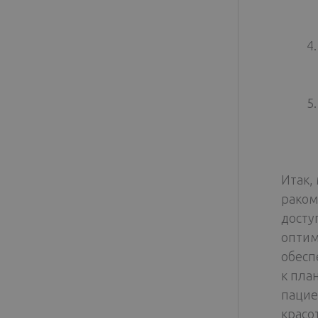
Итак,
раком
досту
оптим
обесп
к пла
пацие
красо