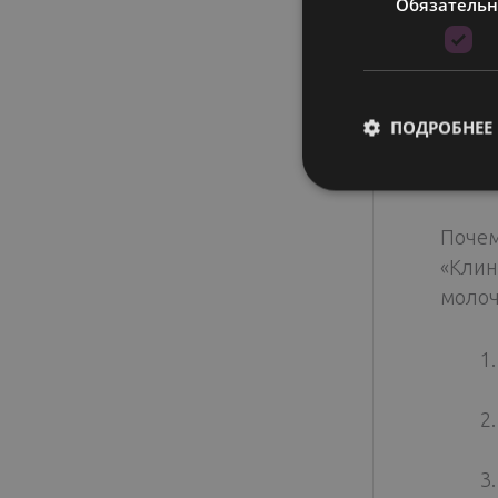
Обязатель
позво
госте
город
могут
ПОДРОБНЕЕ
пребы
сосре
Почем
«Клин
молоч