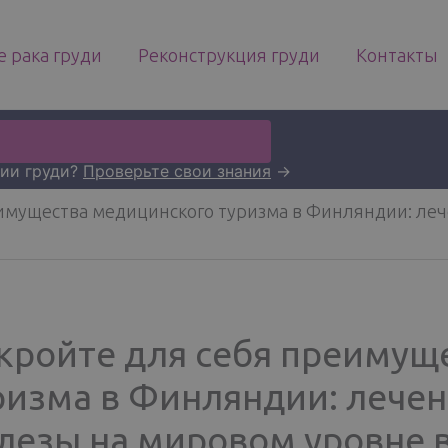
 рака груди
Реконструкция груди
Контакты
нии груди?
Проверьте свои знания
→
имущества медицинского туризма в Финляндии: ле
кройте для себя преимущ
ризма в Финляндии: лече
лезы на мировом уровне 