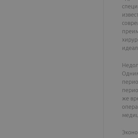
специ
извес
совре
преим
хирур
идеал
Недол
Одним
перио
перио
же вр
опера
медиц
Эконо