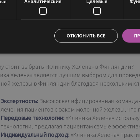
ные
Аналитические
Целевые
Фун
ляет пациентам познакомиться с природными красо
приимством этой страны. Гармония природы ощуща
ах, обеспечивая пациентам спокойную обстановку, гд
 расслабиться и восстановить силы. Мы в «Клинике
ОТКЛОНИТЬ ВСЕ
ПР
вания и с радостью помогаем в организации прожив
доточиться на своем самочувствии.
у стоит выбрать «Клинику Хелена» в Финляндии?
ика Хелена» является лучшим выбором для провед
ной железы в Финляндии благодаря нескольким к
Экспертность:
Высококвалифицированная команда 
лечения пациентов с раком молочной железы, что 
Передовые технологии:
«Клиника Хелена» использ
технологии, предлагая пациентам самые эффектив
Индивидуальный подход:
«Клиника Хелена» практи