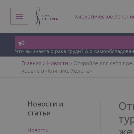
Перейти
к
Хирургическое лечение
содержимому
Main
Menu
Что вы знаете о раке груди? А о самообследова
Главная
>
Новости
>
Откройте для себя пре
уровне в «Клинике Хелена»
Новости и
От
статьи
ту
же
Новости