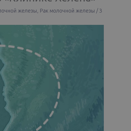
лочной железы
,
Рак молочной железы
/
3