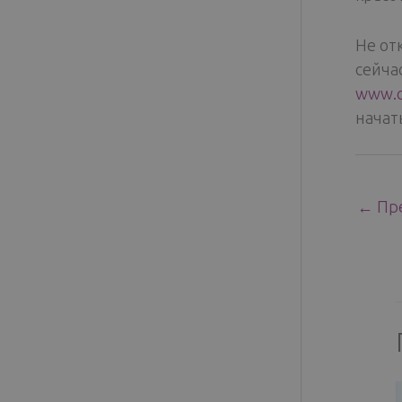
Не от
сейча
www.cl
начат
←
Пре