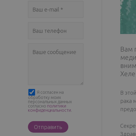
Вам 
меди
вним
Хеле
В это
Я согласен на
обработку моих
рака 
персональных данных
согласно
политики
предо
конфиденциальности
.
Секре
Здрав