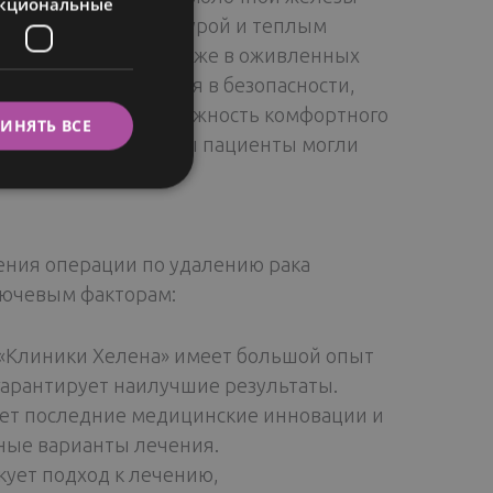
кциональные
ITALIAN
тами, богатой культурой и теплым
SWEDISH
ется в Финляндии даже в оживленных
е они чувствуют себя в безопасности,
 Хелена» понимаем важность комфортного
ИНЯТЬ ВСЕ
ания и досуга, чтобы пациенты могли
ения операции по удалению рака
лючевым факторам:
«Клиники Хелена» имеет большой опыт
гарантирует наилучшие результаты.
ует последние медицинские инновации и
ные варианты лечения.
кует подход к лечению,