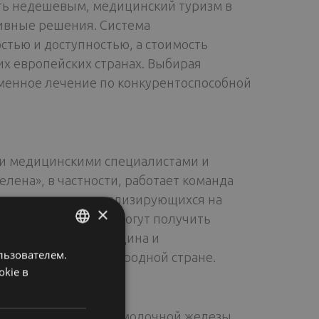
ть недешевым, медицинский туризм в
ивные решения. Система
стью и доступностью, а стоимость
их европейских странах. Выбирая
еменное лечение по конкурентоспособной
и медицинскими специалистами и
ена», в частности, работает команда
и медсестер, специализирующихся на
×
нляндию пациенты могут получить
ализированная медицина и
льзователем.
ENGLISH
ть недоступны в их родной стране.
okie в
FINNISH
RUSSIAN
ю для лечения рака молочной железы