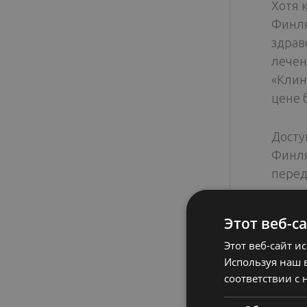
Хотя 
Финля
здрав
лечен
«Клин
цене 
Досту
Финля
перед
опытн
лечен
Этот веб-с
досту
Этот веб-сайт и
иннов
Используя наш в
соответствии с 
Лечен
Помим