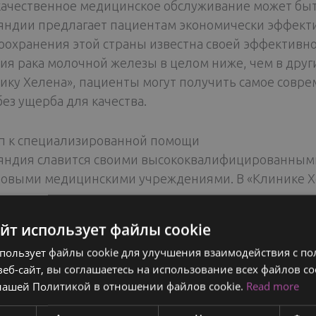
качественное медицинское обслуживание может бы
ндии предлагает пациентам экономически эффект
оохранения этой страны известна своей эффективно
ия рака молочной железы в целом ниже, чем в друг
ику Хелена», пациенты могут получить самое совр
без ущерба для качества.
п к специализированной помощи
ндия славится своими высококвалифицированным
овыми медицинскими учреждениями. В «Клинике Хел
ых и преданных своему делу хирургов, онкологов 
ии рака молочной железы. Благодаря поездке в Фи
айт использует файлы cookie
п к передовым методам лечения, таким как персон
спользует файлы cookie для улучшения взаимодействия с по
ационные хирургические методы, которые могут бы
еб-сайт, вы соглашаетесь на использование всех файлов co
нашей Политикой в ​​отношении файлов cookie.
Read more
ие и отдых в одной поездке
о медицинских преимуществ, поездка в Финлянди