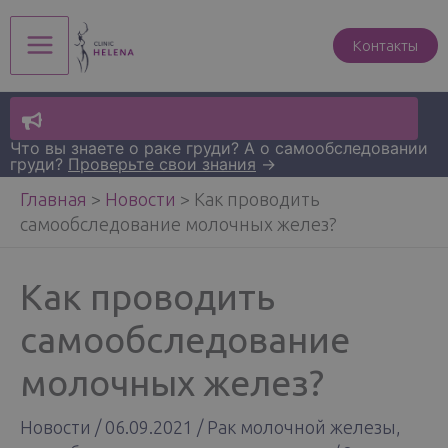
Перейти
к
Контакты
Main
содержимому
Menu
Что вы знаете о раке груди? А о самообследовании
груди?
Проверьте свои знания
→
Главная
>
Новости
>
Как проводить
самообследование молочных желез?
Как проводить
самообследование
молочных желез?
Новости
/
06.09.2021
/
Рак молочной железы
,