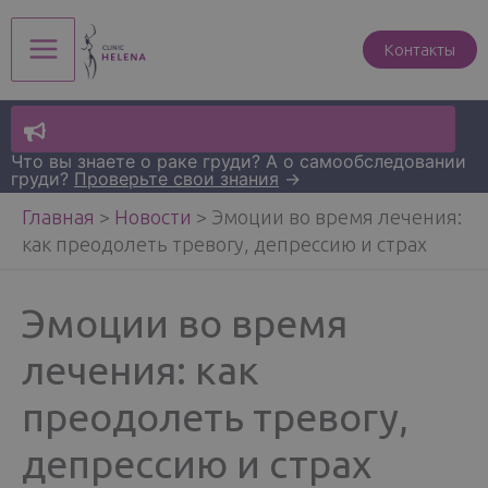
Перейти
к
Контакты
Main
содержимому
Menu
Что вы знаете о раке груди? А о самообследовании
груди?
Проверьте свои знания
→
Главная
>
Новости
>
Эмоции во время лечения:
как преодолеть тревогу, депрессию и страх
Эмоции во время
лечения: как
преодолеть тревогу,
депрессию и страх