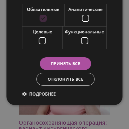
Откройте для себя
преимущества медицинского
Обязательные
Аналитические
туризма в Финляндии: лечение
рака молочной железы на
мировом уровне в «Клинике
Хелена»
Целевые
Функциональные
Новости
/
21.03.2023
ПРИНЯТЬ ВСЕ
ОТКЛОНИТЬ ВСЕ
ПОДРОБНЕЕ
Органосохраняющая операция:
вариант хирургического