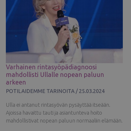
Varhainen rintasyöpädiagnoosi
mahdollisti Ullalle nopean paluun
arkeen
POTILAIDEMME TARINOITA
/
25.03.2024
Ulla ei antanut rintasyövän pysäyttää itseään.
Ajoissa havaittu tauti ja asiantunteva hoito
mahdollistivat nopean paluun normaaliin elämään.