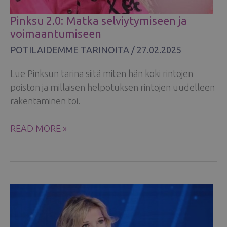
Pinksu 2.0: Matka selviytymiseen ja
voimaantumiseen
POTILAIDEMME TARINOITA
/
27.02.2025
Lue Pinksun tarina siitä miten hän koki rintojen
poiston ja millaisen helpotuksen rintojen uudelleen
rakentaminen toi.
PINKSU
READ MORE »
2.0:
MATKA
SELVIYTYMISEEN
JA
VOIMAANTUMISEEN