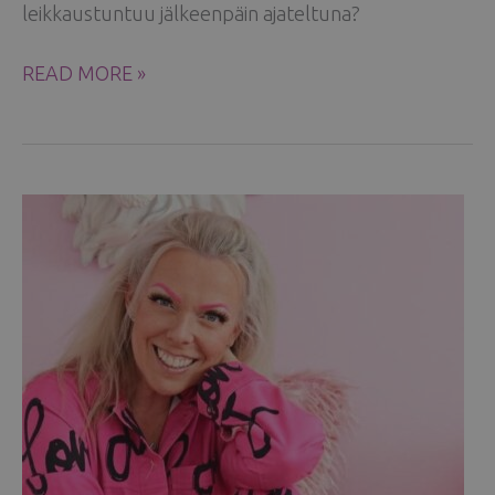
leikkaustuntuu jälkeenpäin ajateltuna?
KAKSI
READ MORE »
VUOTTA
RINTALEIKKAUKSESTA:
MITÄ
PINKSULLE
KUULUU
NYT?