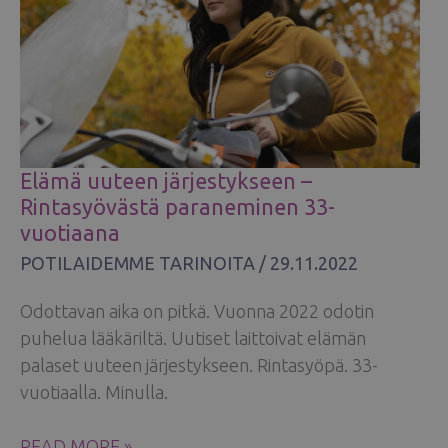
Elämä uuteen järjestykseen –
Rintasyövästä paraneminen 33-
vuotiaana
POTILAIDEMME TARINOITA
/
29.11.2022
Odottavan aika on pitkä. Vuonna 2022 odotin
puhelua lääkäriltä. Uutiset laittoivat elämän
palaset uuteen järjestykseen. Rintasyöpä. 33-
vuotiaalla. Minulla.
ELÄMÄ
READ MORE »