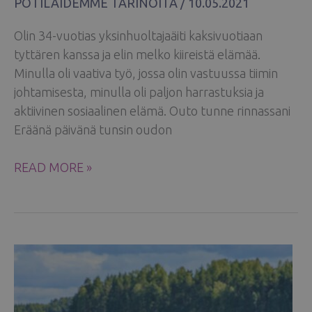
POTILAIDEMME TARINOITA
/
10.05.2021
Olin 34-vuotias yksinhuoltajaäiti kaksivuotiaan
tyttären kanssa ja elin melko kiireistä elämää.
Minulla oli vaativa työ, jossa olin vastuussa tiimin
johtamisesta, minulla oli paljon harrastuksia ja
aktiivinen sosiaalinen elämä. Outo tunne rinnassani
Eräänä päivänä tunsin oudon
HELENA
READ MORE »
PELASTI
MINUT