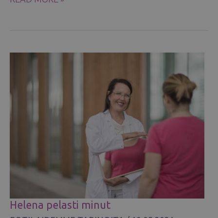
UUTEEN
JÄRJESTYKSEEN
–
RINTASYÖVÄSTÄ
PARANEMINEN
33-
VUOTIAANA
Helena pelasti minut