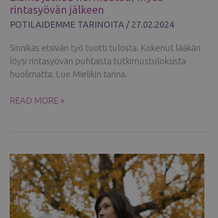
rintasyövän jälkeen
POTILAIDEMME TARINOITA
/
27.02.2024
Sinnikäs etsivän työ tuotti tulosta. Kokenut lääkäri
löysi rintasyövän puhtaista tutkimustuloksista
huolimatta. Lue Mielikin tarina.
ELÄMÄ
READ MORE »
JATKUU
NORMAALISTI,
MYÖS
RINTASYÖVÄN
JÄLKEEN