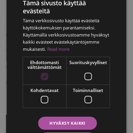
Tämä sivusto käyttää
POTILAIDEMME TARINOITA
/
10.05.2021
evästeitä
ENGLISH
Keväällä 2005 asiakas huomasi patin vasemman
Tämä verkkosivusto käyttää evästeitä
FINNISH
rinnan ulkosivulla. Tutkimuksissa siinä todettiin
käyttökokemuksen parantamiseksi.
RUSSIAN
olevan rintasyövän esiaste (ca in situ).Potilas tuli
Käyttämällä verkkosivustoamme hyväksyt
kaikki evästeet evästekäytäntöjemme
hoitooni ja leikkasin vasemman rinnan patin ensin
ITALIAN
mukaisesti.
Read more
säästävästi. Poistetun kudoksen
SWEDISH
mikroskooppitutkimuksessa muuntuneita
Ehdottomasti
Suorituskyvylliset
rintasyövän esiasteen soluja oli myös
välttämättömät
VÄLITÖN
READ MORE »
TRAM-
Kohdentavat
Toiminnalliset
REKONSTRUKTIO
HYVÄKSY KAIKKI