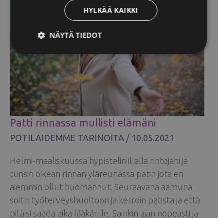
HYLKÄÄ KAIKKI
NÄYTÄ TIEDOT
Patti rinnassa mullisti elämäni
POTILAIDEMME TARINOITA
/
10.05.2021
Helmi-maaliskuussa hypistelin illalla rintojani ja
tunsin oikean rinnan yläreunassa patin jota en
aiemmin ollut huomannut. Seuraavana aamuna
soitin työterveyshuoltoon ja kerroin patista ja että
pitäisi saada aika lääkärille. Sainkin ajan nopeasti ja