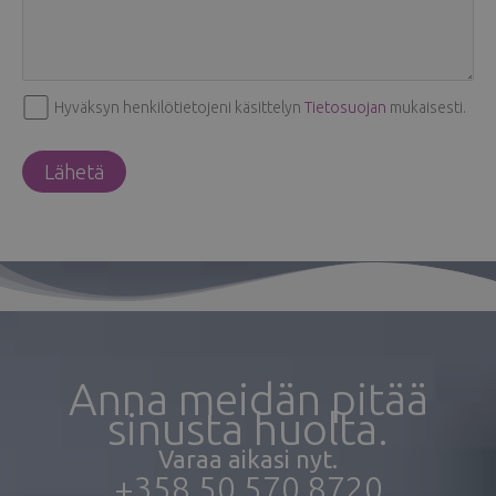
Hyväksyn henkilötietojeni käsittelyn
Tietosuojan
mukaisesti.
Anna meidän pitää
sinusta huolta.
Varaa aikasi nyt.
+358 50 570 8720