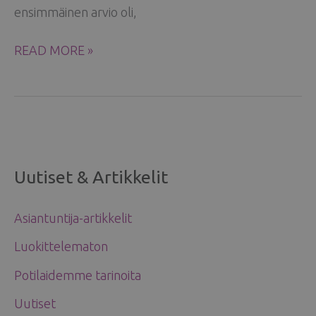
ensimmäinen arvio oli,
PATTI
READ MORE »
RINNASSA
MULLISTI
ELÄMÄNI
Uutiset & Artikkelit
Asiantuntija-artikkelit
Luokittelematon
Potilaidemme tarinoita
Uutiset