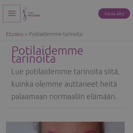
Siirry
sisältöön
Varaa aika
Main
Etusivu
>
Potilaidemme tarinoita
Menu
Potilaidemme
tarinoita
Lue potilaidemme tarinoita siitä,
kuinka olemme auttaneet heitä
palaamaan normaaliin elämään.