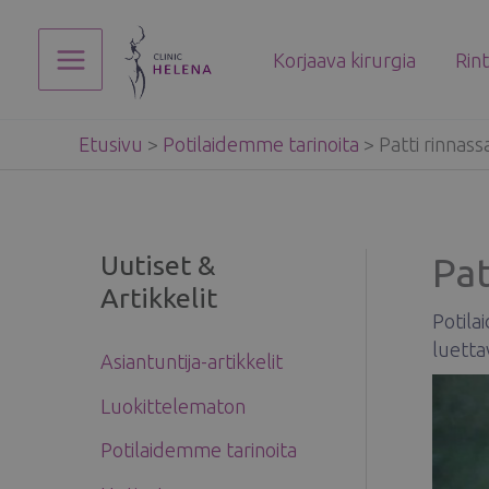
Siirry
sisältöön
Korjaava kirurgia
Rin
Main
Menu
Etusivu
>
Potilaidemme tarinoita
>
Patti rinnass
Uutiset &
Pat
Artikkelit
Potila
luetta
Asiantuntija-artikkelit
Luokittelematon
Potilaidemme tarinoita