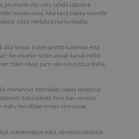
jos miulle olisi voitu tehdä säästävä
ettiin heinäkuussa. Aika kova paikka nuorelle
päästä, joten mieliala pysyi korkealla.
i aika hurjaa. Eniten jännitti kuitenkin että
!! Ne olivatkin sitten ainoat karvat mitkä
et tököt olivat parin viikon kuluttua tilalla,
enkä meinannut mitenkään saada nielaistua
aisesti. Kaksi päivää meni ihan usvassa
itten maku kerrallaan ennen seuraavaa
yjä makaroneja ja voita, sipsejä juustolla ja