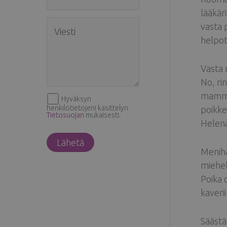
lääkär
vasta p
helpot
Vasta 
No, ri
mammog
Hyväksyn
henkilötietojeni käsittelyn
poikke
Tietosuojan
mukaisesti.
Helena 
Menihä
miehell
Poika 
kaverii
Säästäv