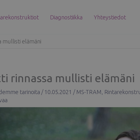
tarekonstruktiot
Diagnostiikka
Yhteystiedot
a mullisti elämäni
ti rinnassa mullisti elämäni
idemme tarinoita
/
10.05.2021
/
MS-TRAM
,
Rintarekonstr
vaa