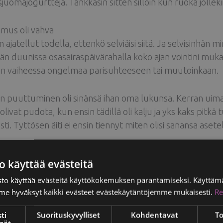
sjuomajogurtteja. Tankkasin sitten silloin kun ruoka jolleki
mus oli vahva
n ajatellut todella, ettenkö selviäisi siitä. Ja selvisinhän m
n duunissa osasairaspäivärahalla koko ajan vointini muk
n vaiheessa ongelmaa parisuhteeseen tai muutoinkaan.
n puuttuminen oli sinänsä ihan oma lukunsa. Kerran uim
olivat pudota, kun ensin tädillä oli kalju ja yks kaks pitkä 
i. Tyttösen äiti ei ensin tiennyt miten olisi sanansa asetel
idot sujuivat hyvin
o käyttää evästeitä
van vuoden tammikuussa aloin käydä Kuopiossa sädehoido
vaihe meni tosi hyvin. Kurkku tuli hieman kipeäksi sädety
to käyttää evästeitä käyttökokemuksen parantamiseksi. Käyttämä
e hyväksyt kaikki evästeet evästekäytäntöjemme mukaisesti.
Re
uloksena tunteva rinta
ti
Suorituskyvylliset
Kohdentavat
To
yksynä sie teitkin miulle hienon
uuden rinnan masusta ote
mät