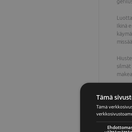
gefilu
Luotta
Ikinä e
käymää
missää
Hiuste
silmät 
makeast
Sädeho
Tämä sivust
Seuraa
sekin 
Tämä verkkosivus
verkkosivustoamm
Lopput
Ehdottomas
Sinä s
välttämättö