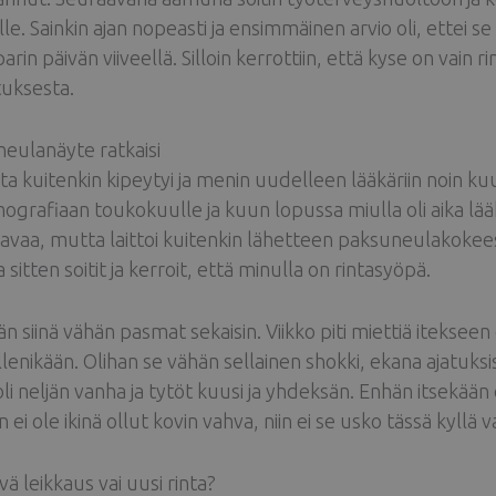
ille. Sainkin ajan nopeasti ja ensimmäinen arvio oli, ettei 
arin päivän viiveellä. Silloin kerrottiin, että kyse on vain 
uksesta.
neulanäyte ratkaisi
nta kuitenkin kipeytyi ja menin uudelleen lääkäriin noin k
rafiaan toukokuulle ja kuun lopussa miulla oli aika lääkä
avaa, mutta laittoi kuitenkin lähetteen paksuneulakokeesee
sitten soitit ja kerroit, että minulla on rintasyöpä.
n siinä vähän pasmat sekaisin. Viikko piti miettiä itekse
enikään. Olihan se vähän sellainen shokki, ekana ajatuksissa
oli neljän vanha ja tytöt kuusi ja yhdeksän. Enhän itsekään
n ei ole ikinä ollut kovin vahva, niin ei se usko tässä kyllä
ä leikkaus vai uusi rinta?