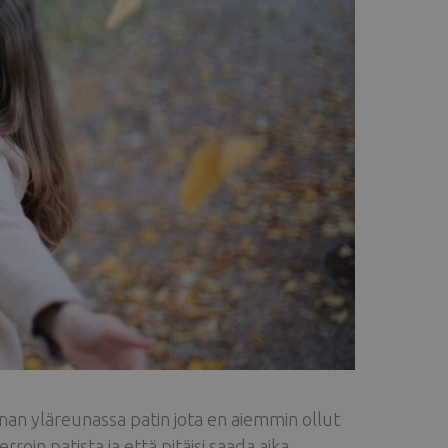
innan yläreunassa patin jota en aiemmin ollut
in patista ja että pitäisi saada aika