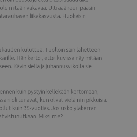
se ole mitään vakavaa. Ultraääneen pääsin
rintarauhasen liikakasvusta. Huokaisin
uukauden kuluttua. Tuolloin sain lähetteen
rille. Hän kertoi, ettei kuvissa näy mitään
n. Kävin siellä ja juhannusviikolla sie
en ennen kuin pystyin kellekään kertomaan,
ni oli tenavat, kun olivat vielä niin pikkuisia.
 ollut kuin 35-vuotias. Jos usko yläkerran
 vahvistunutkaan. Miksi mie?