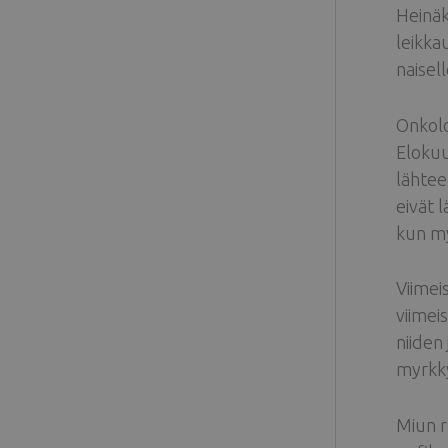
Heinäk
leikka
naisell
Onkolo
Elokuus
lähtee
eivät l
kun my
Viimei
viimei
niiden
myrkk
Miun ru