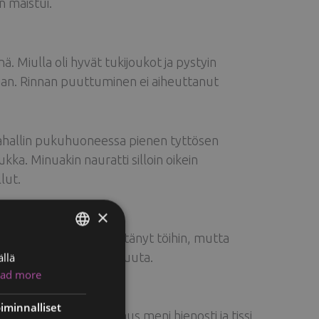
n maistui.
inä. Miulla oli hyvät tukijoukot ja pystyin
aan. Rinnan puuttuminen ei aiheuttanut
ahallin pukuhuoneessa pienen tyttösen
tukka. Minuakin nauratti silloin oikein
lut.
×
ssa. Silloin en ennättänyt töihin, mutta
ksen aikana, mutta ei muuta.
llä
ENGLISH
ad more
FINNISH
RUSSIAN
iminnalliset
tusta palasesta
. Leikkaus meni hienosti ja tissi