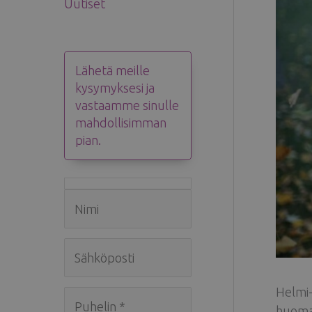
Uutiset
Lähetä meille
kysymyksesi ja
vastaamme sinulle
mahdollisimman
pian.
Helmi-
huoman