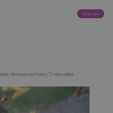
Varaa aika
uktio
,
Rintasyövän hoito
/
3 minuutiksi