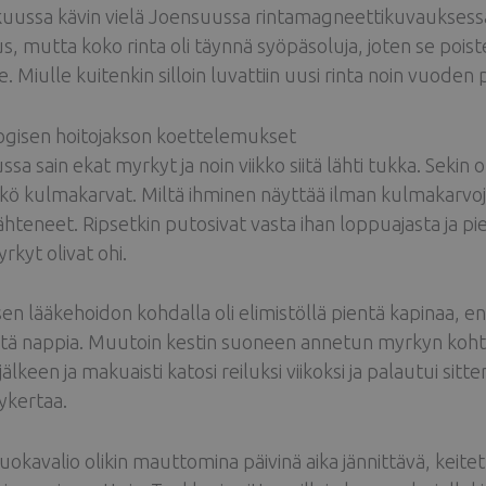
uussa kävin vielä Joensuussa rintamagneettikuvauksessa, 
us, mutta koko rinta oli täynnä syöpäsoluja, joten se poist
e. Miulle kuitenkin silloin luvattiin uusi rinta noin vuoden 
gisen hoitojakson koettelemukset
sa sain ekat myrkyt ja noin viikko siitä lähti tukka. Sekin ol
kö kulmakarvat. Miltä ihminen näyttää ilman kulmakarvoja!
ähteneet. Ripsetkin putosivat vasta ihan loppuajasta ja pien
rkyt olivat ohi.
sen lääkehoidon kohdalla oli elimistöllä pientä kapinaa, 
stä nappia. Muutoin kestin suoneen annetun myrkyn kohtal
 jälkeen ja makuaisti katosi reiluksi viikoksi ja palautui s
ykertaa.
okavalio olikin mauttomina päivinä aika jännittävä, keitett