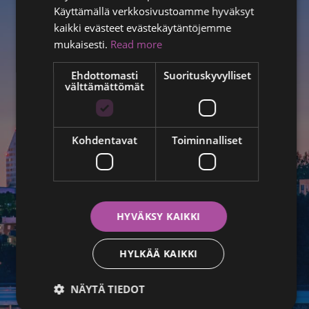
RUSSIAN
Käyttämällä verkkosivustoamme hyväksyt
kaikki evästeet evästekäytäntöjemme
ITALIAN
mukaisesti.
Read more
SWEDISH
Ehdottomasti
Suorituskyvylliset
välttämättömät
Kohdentavat
Toiminnalliset
HYVÄKSY KAIKKI
HYLKÄÄ KAIKKI
NÄYTÄ TIEDOT