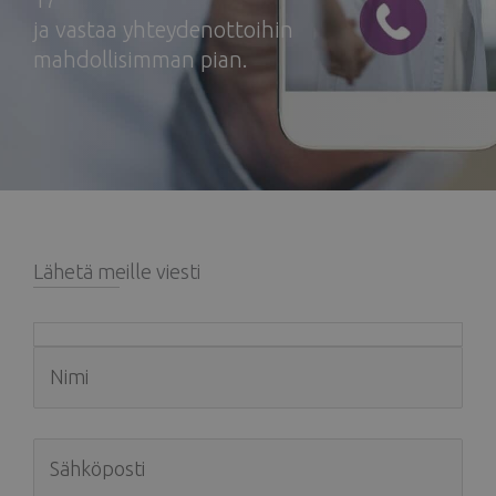
ja vastaa yhteydenottoihin
mahdollisimman pian.
Lähetä meille viesti