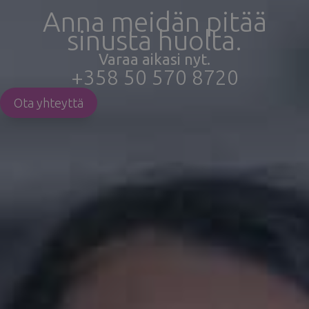
Anna meidän pitää
sinusta huolta.
Varaa aikasi nyt.
+358 50 570 8720
Ota yhteyttä