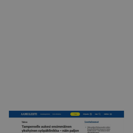
Tamperelainen
Pidetään huolta rinnoista jo koulussa
6.11.2022