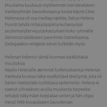
Muutama kuukausi myöhemmin toin kiinalaisen
mediaryhmän Savonlinnaan ja koska käynti Clinic
Helenassa oli osa mediaprojektia, halusi Helena
Puonti tehdä rintasyöpä/eturauhassyöpä
seulonnan/terveystarkastuksen koko ryhmälle
demonstroidakseen paremmin toimintaansa.
Delegaation vetäjänä minut tutkittiin myös.
Helenan kokenut silmä huomasi epäilyttäviä
muutoksia
Näytin Helenalle aiemmat tutkimukseni ja Helenan
mielestä kuvissa näkyi epäilyttävä tiivistymä, joka oli
hänen mielestään tutkittava tarkemmin. Helena ei
saanut ultraäänen avulla muutosta tarpeeksi
selvästi näkymään koepalaa varten ja hän ohjasi
minut MRI-kuvaukseen Savonlinnan