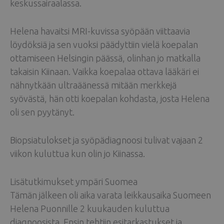
keskussairaalassa.
Helena havaitsi MRI-kuvissa syöpään viittaavia
löydöksiä ja sen vuoksi päädyttiin vielä koepalan
ottamiseen Helsingin päässä, olinhan jo matkalla
takaisin Kiinaan. Vaikka koepalaa ottava lääkäri ei
nähnytkään ultraäänessä mitään merkkejä
syövästä, hän otti koepalan kohdasta, josta Helena
oli sen pyytänyt.
Biopsiatulokset ja syöpädiagnoosi tulivat vajaan 2
viikon kuluttua kun olin jo Kiinassa.
Lisätutkimukset ympäri Suomea
Tämän jälkeen oli aika varata leikkausaika Suomeen
Helena Puonnille 2 kuukauden kuluttua
diagnoosista. Ensin tehtiin esitarkastukset ja