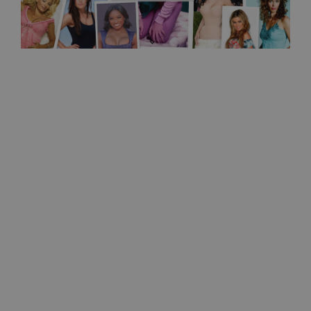
Helsingin sanomat
Silikonirinnoista halutaan nykyään luonnollisen
näköiset
27.5.2026