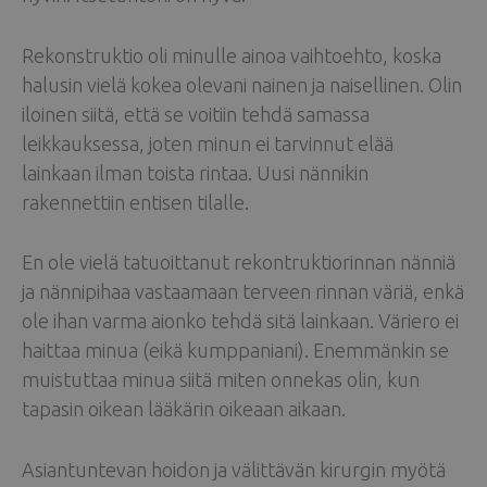
Rekonstruktio oli minulle ainoa vaihtoehto, koska
halusin vielä kokea olevani nainen ja naisellinen. Olin
iloinen siitä, että se voitiin tehdä samassa
leikkauksessa, joten minun ei tarvinnut elää
lainkaan ilman toista rintaa. Uusi nännikin
rakennettiin entisen tilalle.
En ole vielä tatuoittanut rekontruktiorinnan nänniä
ja nännipihaa vastaamaan terveen rinnan väriä, enkä
ole ihan varma aionko tehdä sitä lainkaan. Väriero ei
haittaa minua (eikä kumppaniani). Enemmänkin se
muistuttaa minua siitä miten onnekas olin, kun
tapasin oikean lääkärin oikeaan aikaan.
Asiantuntevan hoidon ja välittävän kirurgin myötä