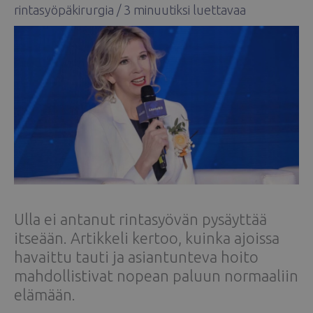
rintasyöpäkirurgia
/
3 minuutiksi luettavaa
Ulla ei antanut rintasyövän pysäyttää
itseään. Artikkeli kertoo, kuinka ajoissa
havaittu tauti ja asiantunteva hoito
mahdollistivat nopean paluun normaaliin
elämään.