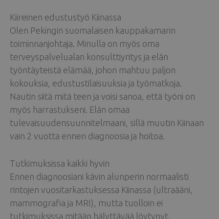
Kiireinen edustustyö Kiinassa
Olen Pekingin suomalaisen kauppakamarin
toiminnanjohtaja. Minulla on myös oma
terveyspalvelualan konsulttiyritys ja elän
työntäyteistä elämää, johon mahtuu paljon
kokouksia, edustustilaisuuksia ja työmatkoja.
Nautin siitä mitä teen ja voisi sanoa, että työni on
myös harrastukseni. Elän omaa
tulevaisuudensuunnitelmaani, sillä muutin Kiinaan
vain 2 vuotta ennen diagnoosia ja hoitoa.
Tutkimuksissa kaikki hyvin
Ennen diagnoosiani kävin alunperin normaalisti
rintojen vuositarkastuksessa Kiinassa (ultraääni,
mammografia ja MRI), mutta tuolloin ei
tutkimuksissa mitään hälyttävää löytynyt.