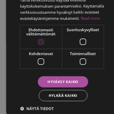
käyttökokemuksen parantamiseksi. Käyttämällä
FINNISH
verkkosivustoamme hyväksyt kaikki evästeet
RUSSIAN
evästekäytäntöjemme mukaisesti.
Read more
ITALIAN
Ehdottomasti
Suorituskyvylliset
välttämättömät
SWEDISH
Kohdentavat
Toiminnalliset
Yle
Johanna "Pinksu" vastaan rintasyöpä 3.7.2023
HYVÄKSY KAIKKI
HYLKÄÄ KAIKKI
NÄYTÄ TIEDOT