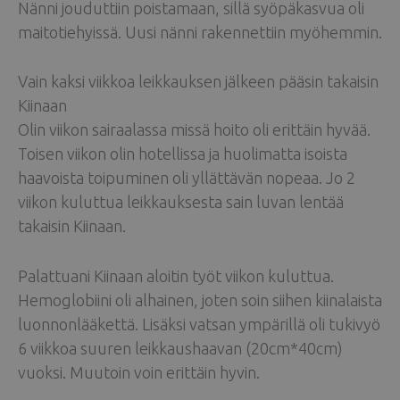
Nänni jouduttiin poistamaan, sillä syöpäkasvua oli
maitotiehyissä. Uusi nänni rakennettiin myöhemmin.
Vain kaksi viikkoa leikkauksen jälkeen pääsin takaisin
Kiinaan
Olin viikon sairaalassa missä hoito oli erittäin hyvää.
Toisen viikon olin hotellissa ja huolimatta isoista
haavoista toipuminen oli yllättävän nopeaa. Jo 2
viikon kuluttua leikkauksesta sain luvan lentää
takaisin Kiinaan.
Palattuani Kiinaan aloitin työt viikon kuluttua.
Hemoglobiini oli alhainen, joten soin siihen kiinalaista
luonnonlääkettä. Lisäksi vatsan ympärillä oli tukivyö
6 viikkoa suuren leikkaushaavan (20cm*40cm)
vuoksi. Muutoin voin erittäin hyvin.