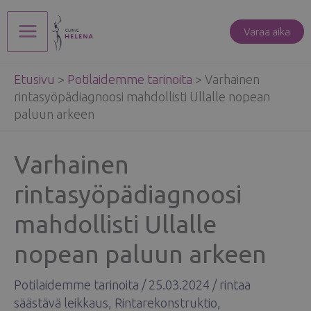
Siirry
sisältöön
Varaa aika
Main
Etusivu
>
Potilaidemme tarinoita
>
Varhainen
Menu
rintasyöpädiagnoosi mahdollisti Ullalle nopean
paluun arkeen
Varhainen
rintasyöpädiagnoosi
mahdollisti Ullalle
nopean paluun arkeen
Potilaidemme tarinoita
/
25.03.2024
/
rintaa
säästävä leikkaus
,
Rintarekonstruktio
,