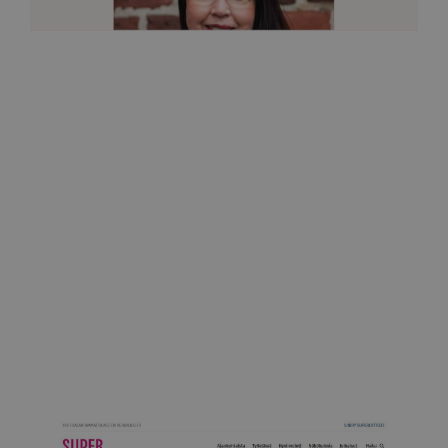
Kauneus ja terveys
Itken usein potilaan kanssa
17.6.2021