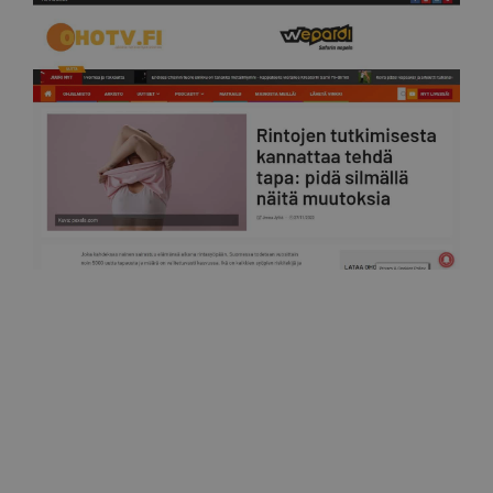
Ohotv
Rintojen tutkimisesta kannattaa tehdä tapa: pidä
silmällä näitä muutoksia 27.11.2022