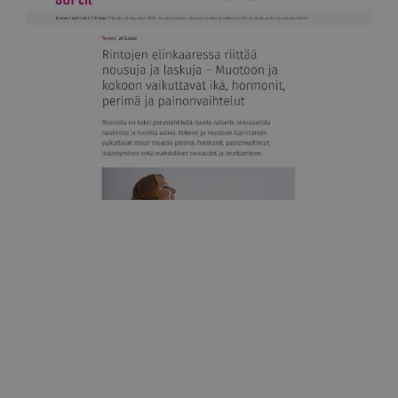
Super-lehti
Rintojen elinkaaressa riittää nousuja ja laskuja
29.12.2020