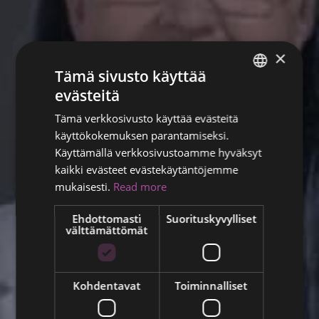
×
Tämä sivusto käyttää
evästeitä
ENGLISH
Tämä verkkosivusto käyttää evästeitä
FINNISH
käyttökokemuksen parantamiseksi.
RUSSIAN
Käyttämällä verkkosivustoamme hyväksyt
kaikki evästeet evästekäytäntöjemme
ITALIAN
mukaisesti.
Read more
SWEDISH
Ehdottomasti
Suorituskyvylliset
välttämättömät
Kohdentavat
Toiminnalliset