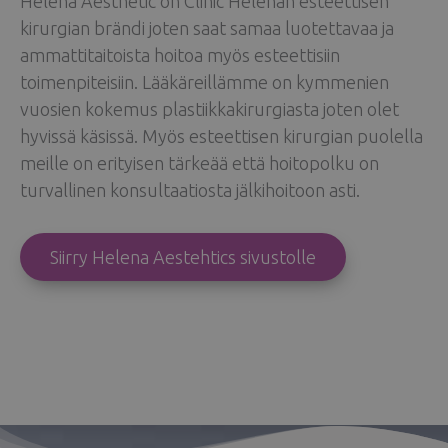
Helena Aesthetic on Clinic Helenan esteettisen
kirurgian brändi joten saat samaa luotettavaa ja
ammattitaitoista hoitoa myös esteettisiin
toimenpiteisiin. Lääkäreillämme on kymmenien
vuosien kokemus plastiikkakirurgiasta joten olet
hyvissä käsissä. Myös esteettisen kirurgian puolella
meille on erityisen tärkeää että hoitopolku on
turvallinen konsultaatiosta jälkihoitoon asti.
Siirry Helena Aestehtics sivustolle