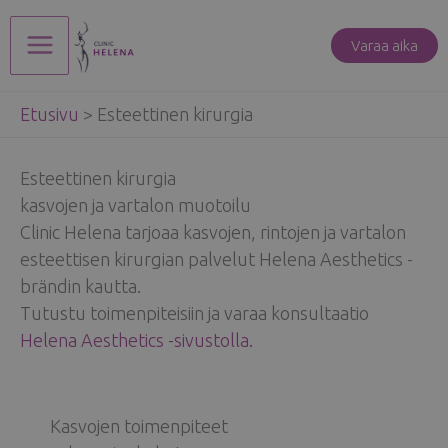
Siirry
sisältöön
Varaa aika
Main
Etusivu
>
Esteettinen kirurgia
Menu
Esteettinen kirurgia
kasvojen ja vartalon muotoilu
Clinic Helena tarjoaa kasvojen, rintojen ja vartalon
esteettisen kirurgian palvelut Helena Aesthetics -
brändin kautta.
Tutustu toimenpiteisiin ja varaa konsultaatio
Helena Aesthetics -sivustolla.
Kasvojen toimenpiteet