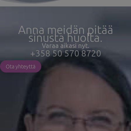
Anna meidän pitää
sinusta huolta.
Varaa aikasi nyt.
+358 50 570 8720
Ota yhteyttä