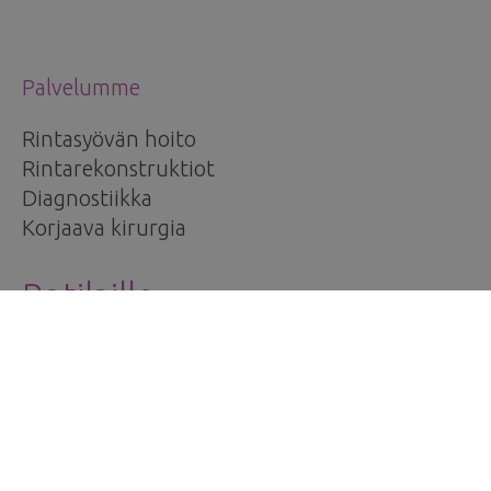
Palvelumme
Rintasyövän hoito
Rintarekonstruktiot
Diagnostiikka
Korjaava kirurgia
Potilaille
Asiakaskokemuksia
Hinnasto
Ota yhteyttä
Clinic Helena