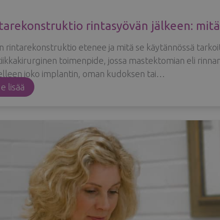
tarekonstruktio rintasyövän jälkeen: mitä
n rintarekonstruktio etenee ja mitä se käytännössä tarkoi
tiikkakirurginen toimenpide, jossa mastektomian eli rinna
lleen joko implantin, oman kudoksen tai…
Rintarekonstruktio
e lisää
rintasyövän
jälkeen:
mitä
potilaan
on
hyvä
tietää?