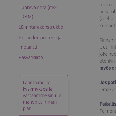
aikana. 
Tunteva rinta (ms-
rinnan i
TRAM)
(acellul
kun poti
LD-rintarekonstruktio
Expander-proteesi ja
Rinnan 
implantti
Uusi rin
joka hu
Rasvansiirto
etenkin 
myös o
Lähetä meille
Jos poti
kysymyksesi ja
Omakudos
vastaamme sinulle
mahdollisimman
Paikalli
pian.
Toimenpi