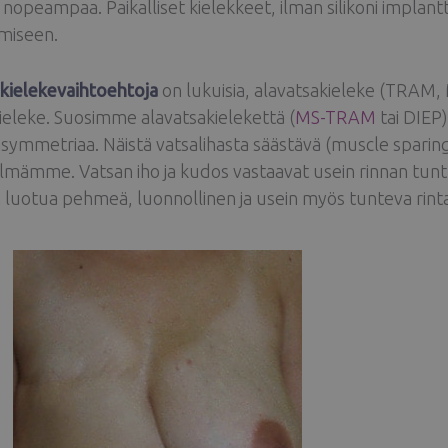
i nopeampaa. Paikalliset kielekkeet, ilman silikoni implantt
miseen.
 kielekevaihtoehtoja
on lukuisia, alavatsakieleke (TRAM, M
ieleke. Suosimme alavatsakielekettä (
MS-TRAM
tai DIEP)
äsymmetriaa. Näistä vatsalihasta säästävä (muscle sparin
mämme. Vatsan iho ja kudos vastaavat usein rinnan tuntum
 luotua pehmeä, luonnollinen ja usein myös tunteva rinta