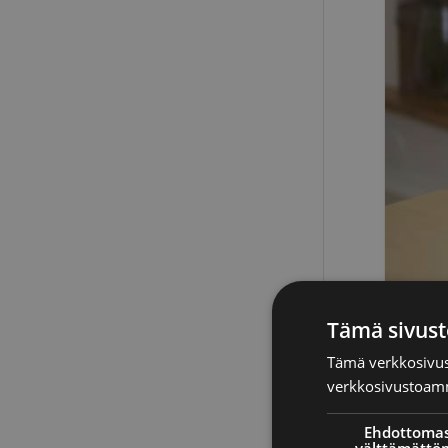
Tämä sivust
Tämä verkkosivus
verkkosivustoamm
Ehdottomas
välttämättö