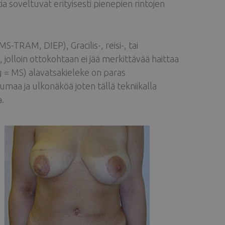
ia soveltuvat erityisesti pienepien rintojen
S-TRAM, DIEP), Gracilis-, reisi-, tai
, jolloin ottokohtaan ei jää merkittävää haittaa
g = MS) alavatsakieleke on paras
aa ja ulkonäköä joten tällä tekniikalla
.