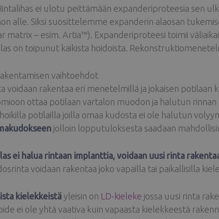
Rintalihas ei ulotu peittämään expanderiproteesia sen ulko-
hon alle. Siksi suosittelemme expanderin alaosan tukemise
ar matrix – esim. Artia™). Expanderiproteesi toimii väliaika
las on toipunut kaikista hoidoista. Rekonstruktiomenetel
rakentamisen vaihtoehdot
ta voidaan rakentaa eri menetelmillä ja jokaisen potilaan
omioon ottaa potilaan vartalon muodon ja halutun rinnan
hoikilla potilailla joilla omaa kudosta ei ole halutun voly
makudokseen
jolloin lopputuloksesta saadaan mahdollis
las ei halua rintaan implanttia, voidaan uusi rinta rake
rinta voidaan rakentaa joko vapailla tai paikallisilla kiele
sista kielekkeistä
yleisin on
LD-kieleke
jossa uusi rinta ra
de ei ole yhtä vaativa kuin vapaasta kielekkeestä rakenn