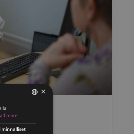
×
llä
ENGLISH
ad more
FINNISH
RUSSIAN
iminnalliset