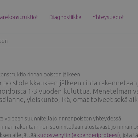
tarekonstruktiot
Diagnostiikka
Yhteystiedot
keen
onstruktio rinnan poiston jälkeen
 poistoleikkauksen jälkeen rinta rakennetaan,
oidoista 1-3 vuoden kuluttua. Menetelmän va
stilanne, yleiskunto, ikä, omat toiveet sekä a
ta voidaan suunnitella jo rinnanpoiston yhteydessä
innan rakentaminen suunnitellaan alustavasti jo rinnan p
aksen alle jättää
kudosvenytin (expanderiproteesi)
, jota 