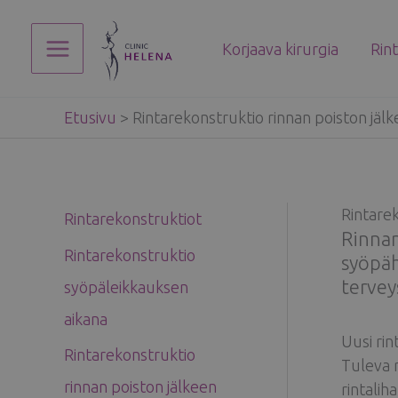
Siirry
sisältöön
Korjaava kirurgia
Rin
Main
Menu
Etusivu
>
Rintarekonstruktio rinnan poiston jäl
Rintarek
Rintarekonstruktiot
Rinnan
Rintarekonstruktio
syöpäh
tervey
syöpäleikkauksen
aikana
Uusi rin
Rintarekonstruktio
Tuleva r
rinnan poiston jälkeen
rintalih