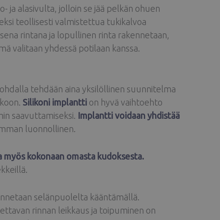
 ja alasivulta, jolloin se jää pelkän ohuen
ksi teollisesti valmistettua tukikalvoa
isena rintana ja lopullinen rinta rakennetaan,
mä valitaan yhdessä potilaan kanssa.
 kohdalla tehdään aina yksilöllinen suunnitelma
 koon.
Silikoni implantti
on hyvä vaihtoehto
ymin saavuttamiseksi.
Implantti voidaan yhdistää
imman luonnollinen.
ntaa myös kokonaan omasta kudoksesta.
kkeillä.
kennetaan selänpuolelta kääntämällä.
ettavan rinnan leikkaus ja toipuminen on