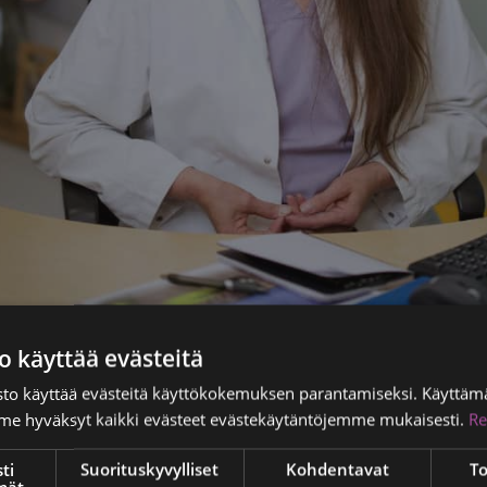
o käyttää evästeitä
to käyttää evästeitä käyttökokemuksen parantamiseksi. Käyttämä
e hyväksyt kaikki evästeet evästekäytäntöjemme mukaisesti.
Re
ti
Suorituskyvylliset
Kohdentavat
To
mät