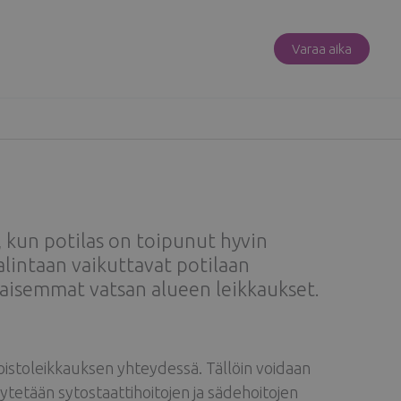
Varaa aika
 kun potilas on toipunut hyvin
lintaan vaikuttavat potilaan
ikaisemmat vatsan alueen leikkaukset.
oistoleikkauksen yhteydessä. Tällöin voidaan
täytetään sytostaattihoitojen ja sädehoitojen