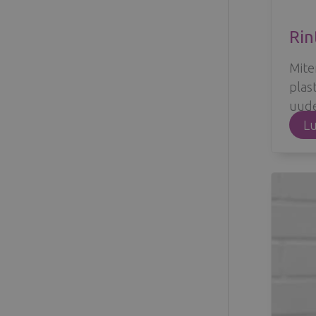
Rin
Mite
plas
uude
Lu