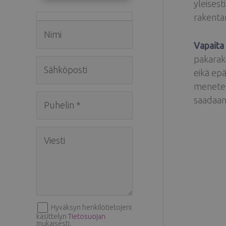
yleisest
rakenta
Vapaita
pakarak
eikä ep
menetel
saadaan
Hyväksyn henkilötietojeni
käsittelyn
Tietosuojan
mukaisesti.