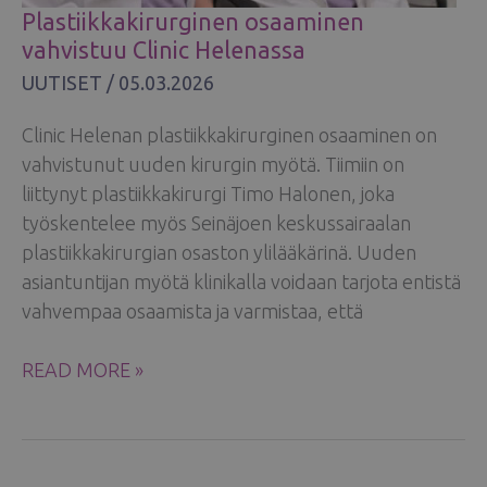
Plastiikkakirurginen osaaminen
vahvistuu Clinic Helenassa
UUTISET
/
05.03.2026
Clinic Helenan plastiikkakirurginen osaaminen on
vahvistunut uuden kirurgin myötä. Tiimiin on
liittynyt plastiikkakirurgi Timo Halonen, joka
työskentelee myös Seinäjoen keskussairaalan
plastiikkakirurgian osaston ylilääkärinä. Uuden
asiantuntijan myötä klinikalla voidaan tarjota entistä
vahvempaa osaamista ja varmistaa, että
PLASTIIKKAKIRURGINEN
READ MORE »
OSAAMINEN
VAHVISTUU
CLINIC
HELENASSA