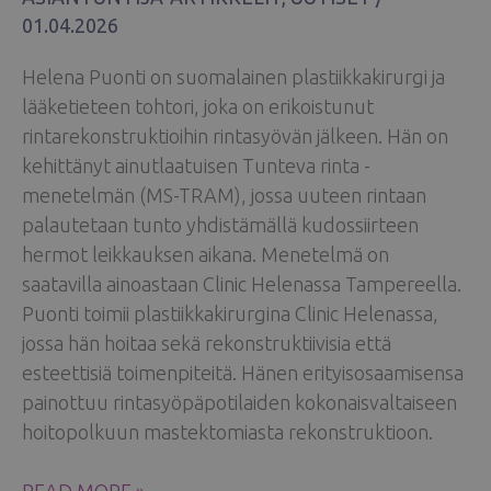
01.04.2026
Helena Puonti on suomalainen plastiikkakirurgi ja
lääketieteen tohtori, joka on erikoistunut
rintarekonstruktioihin rintasyövän jälkeen. Hän on
kehittänyt ainutlaatuisen Tunteva rinta -
menetelmän (MS-TRAM), jossa uuteen rintaan
palautetaan tunto yhdistämällä kudossiirteen
hermot leikkauksen aikana. Menetelmä on
saatavilla ainoastaan Clinic Helenassa Tampereella.
Puonti toimii plastiikkakirurgina Clinic Helenassa,
jossa hän hoitaa sekä rekonstruktiivisia että
esteettisiä toimenpiteitä. Hänen erityisosaamisensa
painottuu rintasyöpäpotilaiden kokonaisvaltaiseen
hoitopolkuun mastektomiasta rekonstruktioon.
RINTAREKONSTRUKTIO