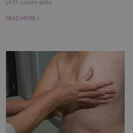
yli 25 vuoden ajalta.
HELENA
READ MORE »
PUONTIN
JOULUTERVEISET