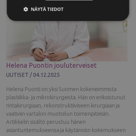
LÄMPIMÄSTI
NÄYTÄ TIEDOT
TERVETULLEEKSI
TIMO
HALOSEN
Helena Puontin jouluterveiset
UUTISET
/
04.12.2025
Helena Puonti on yksi Suomen kokeneimmista
plastiikka- ja mikrokirurgeista. Hän on erikoistunut
rintakirurgiaan, rekonstruktiiviseen kirurgiaan ja
vaativiin vartalon muotoilun toimenpiteisiin.
Artikkelin sisältö perustuu hänen
asiantuntemukseensa ja käytännön kokemukseen