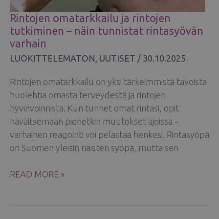
Rintojen omatarkkailu ja rintojen
tutkiminen – näin tunnistat rintasyövän
varhain
LUOKITTELEMATON
,
UUTISET
/
30.10.2025
Rintojen omatarkkailu on yksi tärkeimmistä tavoista
huolehtia omasta terveydestä ja rintojen
hyvinvoinnista. Kun tunnet omat rintasi, opit
havaitsemaan pienetkin muutokset ajoissa –
varhainen reagointi voi pelastaa henkesi. Rintasyöpä
on Suomen yleisin naisten syöpä, mutta sen
RINTOJEN
READ MORE »
OMATARKKAILU
JA
RINTOJEN