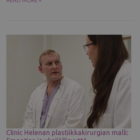
READ MORE »
MENETELMÄT:
IMPLANTTI
VAI
OMA
KUDOS
Clinic Helenan plastiikkakirurgian malli: