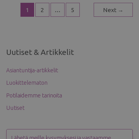
TUTKIMINEN
1
2
…
5
Next
→
–
NÄIN
TUNNISTAT
RINTASYÖVÄN
VARHAIN
Uutiset & Artikkelit
Asiantuntija-artikkelit
Luokittelematon
Potilaidemme tarinoita
Uutiset
Lähetä meille kysymyksesi ja vastaamme