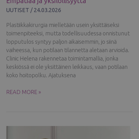
Empatiaa ja yksilöllisyyttä
UUTISET
/
24.03.2026
Plastiikkakirurgia mielletään usein yksittäiseksi
toimenpiteeksi, mutta todellisuudessa onnistunut
lopputulos syntyy paljon aikaisemmin, jo siinä
vaiheessa, kun potilaan tilannetta aletaan arvioida.
Clinic Helena rakennetaa toimintamallia, jonka
keskiössä ei ole yksittäinen leikkaus, vaan potilaan
koko hoitopolku. Ajatuksena
CLINIC
READ MORE »
HELENAN
PLASTIIKKAKIRURGIAN
MALLI:
EMPATIAA
JA