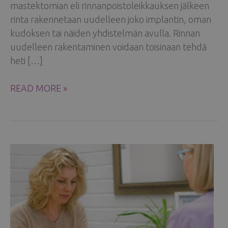
mastektomian eli rinnanpoistoleikkauksen jälkeen
rinta rakennetaan uudelleen joko implantin, oman
kudoksen tai näiden yhdistelmän avulla. Rinnan
uudelleen rakentaminen voidaan toisinaan tehdä
heti […]
RINTAREKONSTRUKTIO
READ MORE »
RINTASYÖVÄN
JÄLKEEN:
MITÄ
POTILAAN
ON
HYVÄ
TIETÄÄ?