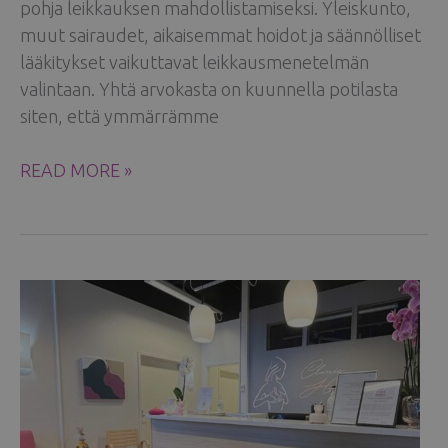
pohja leikkauksen mahdollistamiseksi. Yleiskunto,
muut sairaudet, aikaisemmat hoidot ja säännölliset
lääkitykset vaikuttavat leikkausmenetelmän
valintaan. Yhtä arvokasta on kuunnella potilasta
siten, että ymmärrämme
PLASTIIKKAKIRURGIN
READ MORE »
VASTAANOTOLLA
–
MITÄ
POTILAS
VOI
ODOTTAA?