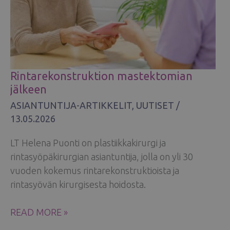
Rintarekonstruktion mastektomian
jälkeen
ASIANTUNTIJA-ARTIKKELIT
,
UUTISET
/
13.05.2026
LT Helena Puonti on plastiikkakirurgi ja
rintasyöpäkirurgian asiantuntija, jolla on yli 30
vuoden kokemus rintarekonstruktioista ja
rintasyövän kirurgisesta hoidosta.
RINTAREKONSTRUKTION
READ MORE »
MASTEKTOMIAN