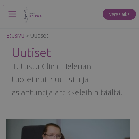
Siirry
sisältöön
Varaa aika
Main
Etusivu
>
Uutiset
Menu
Uutiset
Tutustu Clinic Helenan
tuoreimpiin uutisiin ja
asiantuntija artikkeleihin täältä.