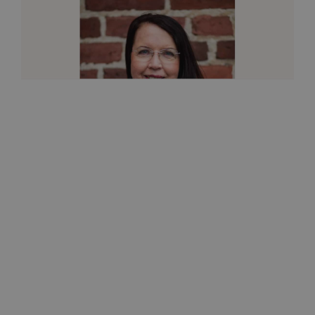
Kauneus ja terveys
Itken usein potilaan kanssa
17.6.2021