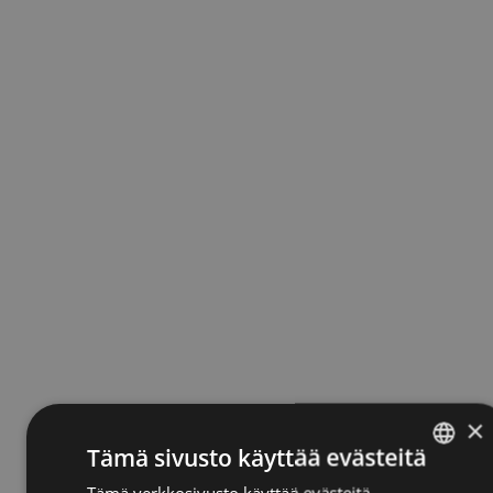
Tampereelle ensimmäinen syöpäklinikka
6.7.2022
×
Tämä sivusto käyttää evästeitä
Tämä verkkosivusto käyttää evästeitä
ENGLISH