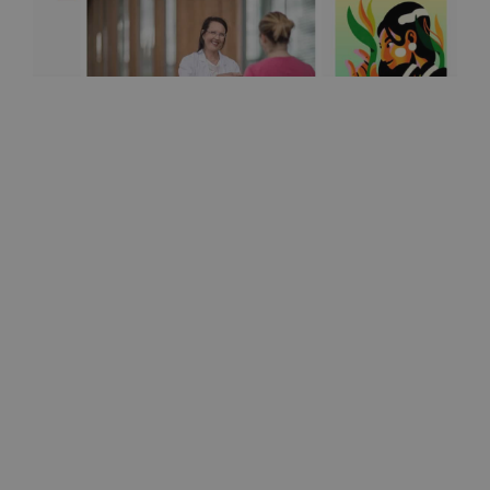
Ilkka
Rinnan poisto voi tuoda yllättäviä kipuja ja syövän
uudelleen elämistä 11.10.2022