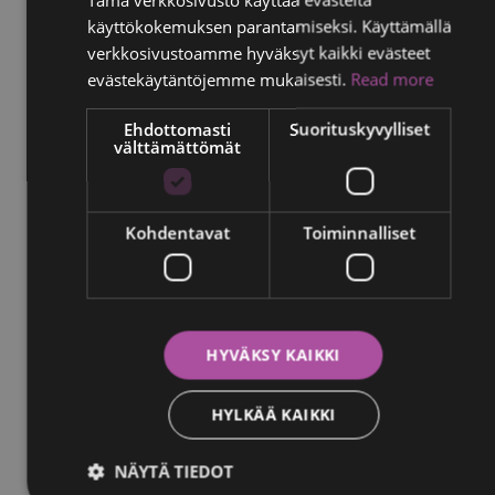
käyttökokemuksen parantamiseksi. Käyttämällä
FINNISH
verkkosivustoamme hyväksyt kaikki evästeet
RUSSIAN
evästekäytäntöjemme mukaisesti.
Read more
ITALIAN
Ehdottomasti
Suorituskyvylliset
välttämättömät
SWEDISH
Kohdentavat
Toiminnalliset
HYVÄKSY KAIKKI
Ohotv
HYLKÄÄ KAIKKI
Rintojen tutkimisesta kannattaa tehdä tapa: pidä
silmällä näitä muutoksia 27.11.2022
NÄYTÄ TIEDOT