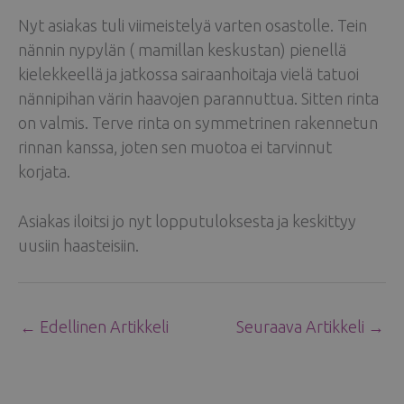
Nyt asiakas tuli viimeistelyä varten osastolle. Tein
nännin nypylän ( mamillan keskustan) pienellä
kielekkeellä ja jatkossa sairaanhoitaja vielä tatuoi
nännipihan värin haavojen parannuttua. Sitten rinta
on valmis. Terve rinta on symmetrinen rakennetun
rinnan kanssa, joten sen muotoa ei tarvinnut
korjata.
Asiakas iloitsi jo nyt lopputuloksesta ja keskittyy
uusiin haasteisiin.
←
Edellinen Artikkeli
Seuraava Artikkeli
→