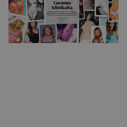
Helsingin sanomat
Silikonirinnoista halutaan nykyään luonnollisen
näköiset
27.5.2026