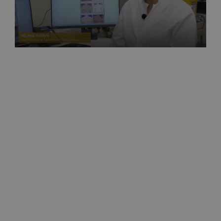
MTV Uutiset
Näin rinnat tulisi tutkia joka kuukausi 27.10.2025