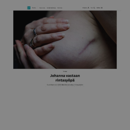
Yle
Johanna "Pinksu" vastaan rintasyöpä 3.7.2023