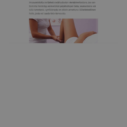
Super-lehti
Lymfaterapia saa imunesteet virtaamaan
28.6.2021