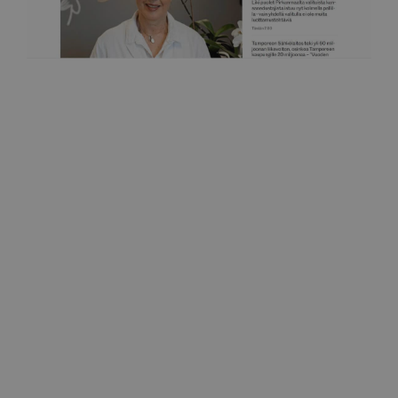
Tamperelainen
Pidetään huolta rinnoista jo koulussa
6.11.2022