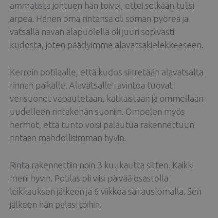
ammatista johtuen hän toivoi, ettei selkään tulisi
arpea. Hänen oma rintansa oli soman pyöreä ja
vatsalla navan alapuolella oli juuri sopivasti
kudosta, joten päädyimme alavatsakielekkeeseen.
Kerroin potilaalle, että kudos siirretään alavatsalta
rinnan paikalle. Alavatsalle ravintoa tuovat
verisuonet vapautetaan, katkaistaan ja ommellaan
uudelleen rintakehän suoniin. Ompelen myös
hermot, että tunto voisi palautua rakennettuun
rintaan mahdollisimman hyvin.
Rinta rakennettiin noin 3 kuukautta sitten. Kaikki
meni hyvin. Potilas oli viisi päivää osastolla
leikkauksen jälkeen ja 6 viikkoa sairauslomalla. Sen
jälkeen hän palasi töihin.