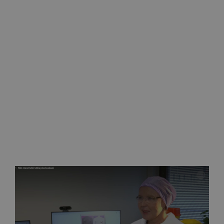
Helena Puonti lopettaa Clinic Helenan Savonlinnassa
26.12.2025