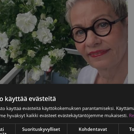
o käyttää evästeitä
to käyttää evästeitä käyttökokemuksen parantamiseksi. Käyttämä
e hyväksyt kaikki evästeet evästekäytäntöjemme mukaisesti.
Re
ti
Suorituskyvylliset
Kohdentavat
To
mät