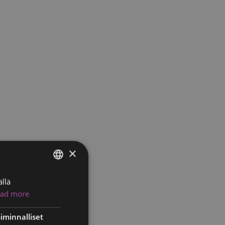
×
llä
ENGLISH
ad more
FINNISH
RUSSIAN
iminnalliset