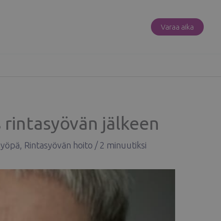
Varaa aika
 rintasyövän jälkeen
syöpä
,
Rintasyövän hoito
/
2 minuutiksi