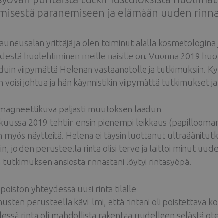
misestä paranemiseen ja elämään uuden rinna
auneusalan yrittäjä ja olen toiminut alalla kosmetologina 
destä huolehtiminen meille naisille on. Vuonna 2019 huomas
uin viipymättä Helenan vastaanotolle ja tutkimuksiin. K
 voisi johtua ja hän käynnistikin viipymättä tutkimukset j
magneettikuva paljasti muutoksen laadun
uussa 2019 tehtiin ensin pienempi leikkaus (papillooman 
in myös näytteitä. Helena ei täysin luottanut ultraääni
iin, joiden perusteella rinta olisi terve ja laittoi minu
tutkimuksen ansiosta rinnastani löytyi rintasyöpä.
poiston yhteydessä uusi rinta tilalle
usten perusteella kävi ilmi, että rintani oli poistettava
essä rinta oli mahdollista rakentaa uudelleen selästä o