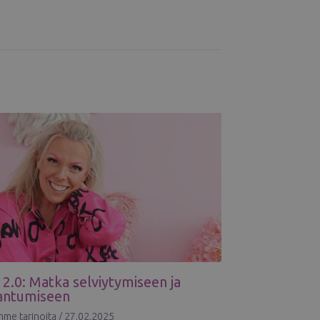
 2.0: Matka selviytymiseen ja
antumiseen
mme tarinoita
/
27.02.2025