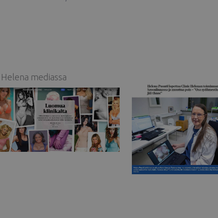
c Helena mediassa
Helsingin
sanomat
Itä-Savo
Silikonirinnoista halutaan nykyään
Helena Puonti lopettaa C
luonnollisen näköiset
Helenan Savonlinnas