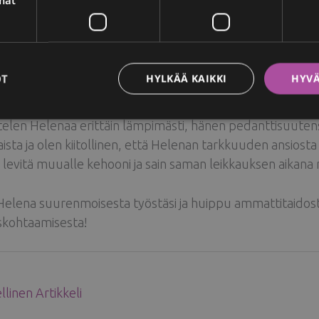
jatkuu normaalisti
ntelen yhä täydellä teholla, sairaus ei pysäyttänyt minu
 ja asiakkaisiin muodostuu usein myös läheinen, henkilök
aisesta hoidosta myös asiakkailleni ja suosittelen ehdotto
OT
HYLKÄÄ KAIKKI
HYVÄ
eet rintasyövän kohtaamaan.
telen Helenaa erittäin lämpimästi, hänen pedanttisuutens
aista ja olen kiitollinen, että Helenan tarkkuuden ansiosta 
i levitä muualle kehooni ja sain saman leikkauksen aikan
 Helena suurenmoisesta työstäsi ja huippu ammattitaidost
skohtaamisesta!
linen Artikkeli