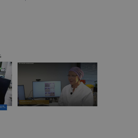
MTV Uutiset
Näin rinnat tulisi tutkia joka
linic
kuukausi 27.10.2025
sa