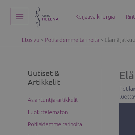
Siirry
sisältöön
Korjaava kirurgia
Rin
Main
Menu
Etusivu
>
Potilaidemme tarinoita
>
Elämä jatkuu
Uutiset &
Elä
Artikkelit
Potila
luetta
Asiantuntija-artikkelit
Luokittelematon
Potilaidemme tarinoita