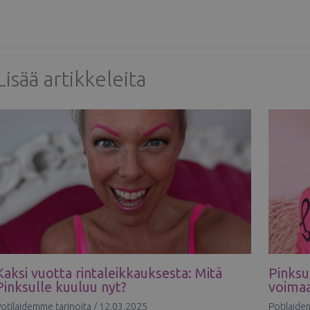
Lisää artikkeleita
Kaksi vuotta rintaleikkauksesta: Mitä
Pinksu
Pinksulle kuuluu nyt?
voima
otilaidemme tarinoita
/
12.03.2025
Potilaide