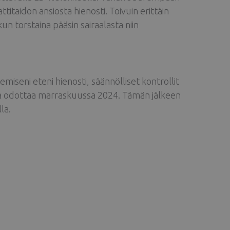
itaidon ansiosta hienosti. Toivuin erittäin
kun torstaina pääsin sairaalasta niin
iseni eteni hienosti, säännölliset kontrollit
ua odottaa marraskuussa 2024. Tämän jälkeen
la.