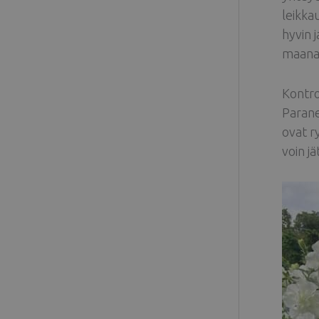
leikka
hyvin j
maanan
Kontrol
Parane
ovat r
voin j