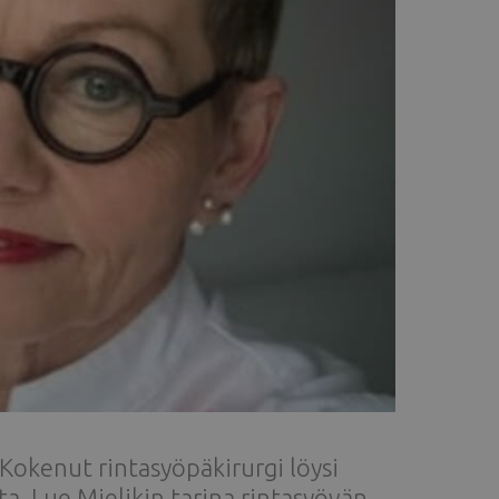
 Kokenut rintasyöpäkirurgi löysi
a. Lue Mielikin tarina rintasyövän