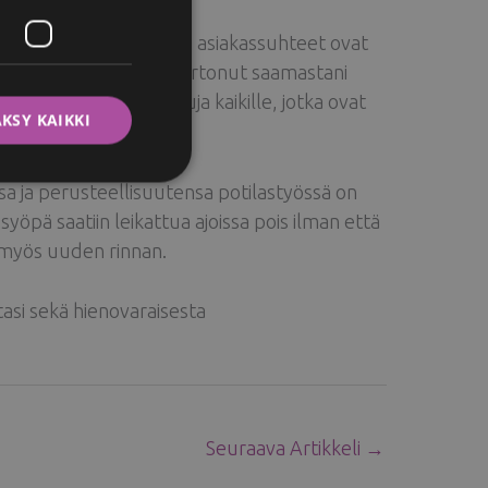
ITALIAN
a. Kosmetologin työssä asiakassuhteet ovat
SWEDISH
ohtainen suhde. Olen kertonut saamastani
masti Helenan palveluja kaikille, jotka ovat
KSY KAIKKI
a ja perusteellisuutensa potilastyössä on
syöpä saatiin leikattua ajoissa pois ilman että
a myös uuden rinnan.
asi sekä hienovaraisesta
Seuraava Artikkeli
→