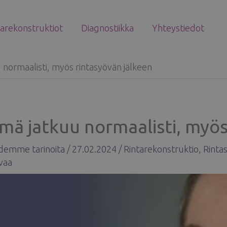
tarekonstruktiot
Diagnostiikka
Yhteystiedot
 normaalisti, myös rintasyövän jälkeen
mä jatkuu normaalisti, myös
idemme tarinoita
/
27.02.2024
/
Rintarekonstruktio
,
Rinta
vaa