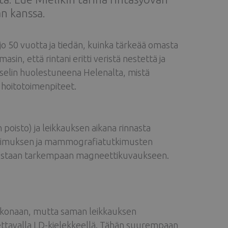
n kanssa.
jo 50 vuotta ja tiedän, kuinka tärkeää omasta
in, että rintani eritti veristä nestettä ja
yselin huolestuneena Helenalta, mistä
a hoitotoimenpiteet.
poisto) ja leikkauksen aikana rinnasta
tutkimuksen ja mammografiatutkimusten
t uudestaan tarkempaan magneettikuvaukseen.
 kokonaan, mutta saman leikkauksen
tettavalla LD-kielekkeellä. Tähän suurempaan