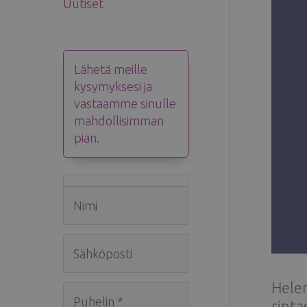
Uutiset
Lähetä meille
kysymyksesi ja
vastaamme sinulle
mahdollisimman
pian.
Helen
rinta