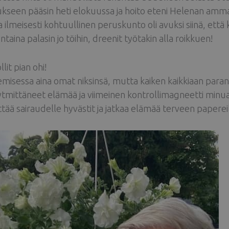
ukseen pääsin heti elokuussa ja hoito eteni Helenan ammatt
a ilmeisesti kohtuullinen peruskunto oli avuksi siinä, että 
taina palasin jo töihin, dreenit työtakin alla roikkuen!
lit pian ohi!
misessa aina omat niksinsä, mutta kaiken kaikkiaan paranem
ytmittäneet elämää ja viimeinen kontrollimagneetti min
ättää sairaudelle hyvästit ja jatkaa elämää terveen papereil