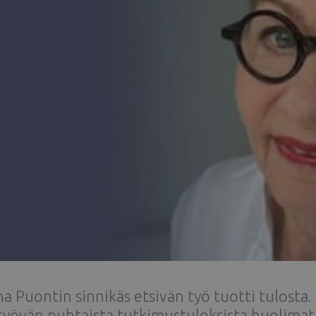
a Puontin sinnikäs etsivän työ tuotti tulosta.
syövän puhtaista tutkimustuloksista huolimatt