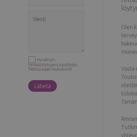
löyty
Olen k
tervey
hakeud
moinen
Hyväksyn
henkilötietojeni käsittelyn
Vasta 
Tietosuojan
mukaisesti.
Toukok
otetti
tuloks
Tämän 
Rinnan
Tutkim
yhteyd