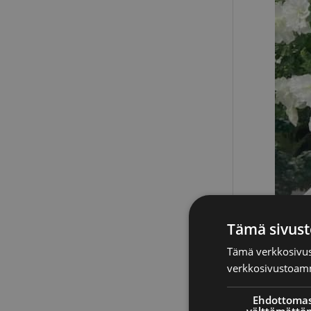
Tämä sivust
Tämä verkkosivus
verkkosivustoamm
Ehdottomas
välttämättö