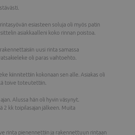
stävästi.
tasyövän esiasteen soluja oli myös patin
ittelin asiakkaalleni koko rinnan poistoa.
 rakennettaisiin uusi rinta samassa
vatsakieleke oli paras vaihtoehto.
e kiinnitettiin kokonaan sen alle. Asiakas oli
ä toive toteutettiin.
 ajan. Alussa hän oli hyvin väsynyt.
ä 2 kk toipilasajan jälkeen. Muita
 rinta pienennettiin ja rakennettuun rintaan