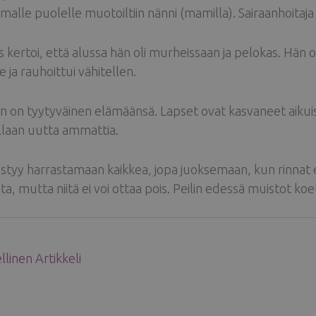
alle puolelle muotoiltiin nänni (mamilla). Sairaanhoitaj
s kertoi, että alussa hän oli murheissaan ja pelokas. Hän o
 ja rauhoittui vähitellen.
n on tyytyväinen elämäänsä. Lapset ovat kasvaneet aikuis
llaan uutta ammattia.
styy harrastamaan kaikkea, jopa juoksemaan, kun rinnat eiv
sta, mutta niitä ei voi ottaa pois. Peilin edessä muistot ko
linen Artikkeli