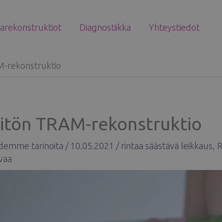
tarekonstruktiot
Diagnostiikka
Yhteystiedot
M-rekonstruktio
litön TRAM-rekonstruktio
idemme tarinoita
/
10.05.2021
/
rintaa säästävä leikkaus
,
R
vaa