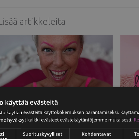
Lisää artikkeleita
o käyttää evästeitä
Kaksi vuotta rintaleikkauksesta: Mitä
Pinksu
to käyttää evästeitä käyttökokemuksen parantamiseksi. Käyttämä
Pinksulle kuuluu nyt?
voima
e hyväksyt kaikki evästeet evästekäytäntöjemme mukaisesti.
Re
otilaidemme tarinoita
/
12.03.2025
Potilaide
ti
Suorituskyvylliset
Kohdentavat
To
mät