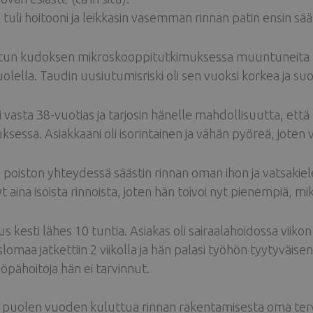
s tuli hoitooni ja leikkasin vasemman rinnan patin ensin sää
tun kudoksen mikroskooppitutkimuksessa muuntuneita rin
olella. Taudin uusiutumisriski oli sen vuoksi korkea ja suos
i vasta 38-vuotias ja tarjosin hänelle mahdollisuutta, että
uksessa. Asiakkaani oli isorintainen ja vähän pyöreä, joten 
 poiston yhteydessä säästin rinnan oman ihon ja vatsakielek
t aina isoista rinnoista, joten hän toivoi nyt pienempiä, mik
s kesti lähes 10 tuntia. Asiakas oli sairaalahoidossa viikon
lomaa jatkettiin 2 viikolla ja hän palasi työhön tyytyväisen
yöpähoitoja hän ei tarvinnut.
 puolen vuoden kuluttua rinnan rakentamisesta oma terve