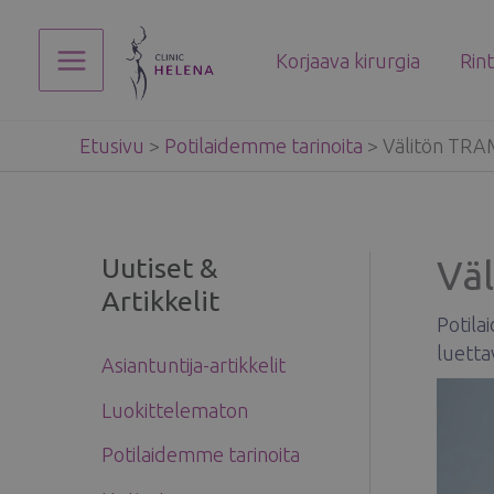
Siirry
sisältöön
Korjaava kirurgia
Rin
Main
Menu
Etusivu
>
Potilaidemme tarinoita
>
Välitön TRA
Uutiset &
Vä
Artikkelit
Potila
luetta
Asiantuntija-artikkelit
Luokittelematon
Potilaidemme tarinoita