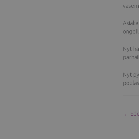
vasemm
Asiaka
ongelle
Nyt hä
parhai
Nyt py
potila
←
Edel