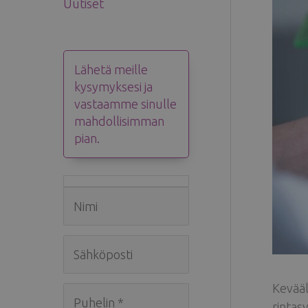
Uutiset
Lähetä meille
kysymyksesi ja
vastaamme sinulle
mahdollisimman
pian.
Kevääl
rintasy