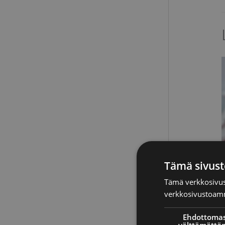
Tämä sivust
Tämä verkkosivus
verkkosivustoamm
P
Ehdottomas
välttämättö