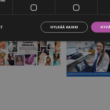
OT
HYLKÄÄ KAIKKI
HYVÄ
c Helena mediassa
Helsingin
sanomat
Itä-Savo
Silikonirinnoista halutaan nykyään
Helena Puonti lopettaa C
luonnollisen näköiset
Helenan Savonlinnas
27.5.2026
26.12.2025