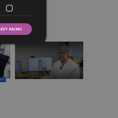
ITALIAN
SWEDISH
KSY KAIKKI
MTV Uutiset
Näin rinnat tulisi tutkia joka
linic
kuukausi 27.10.2025
sa