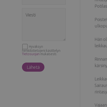
Potila
Poiste
ulkopu
Hän ol
leikka
Hyväksyn
henkilötietojeni käsittelyn
Tietosuojan
mukaisesti.
Rinnan
kärsiny
Leikkau
Sairaus
rintas
Vajaan