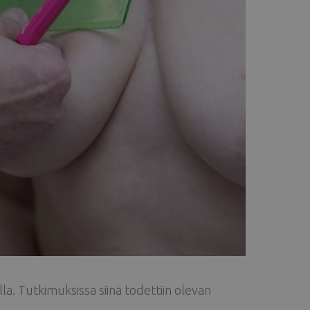
a. Tutkimuksissa siinä todettiin olevan