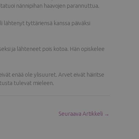
a tatuoi nännipihan haavojen parannuttua.
li lähtenyt tyttäriensä kanssa päiväksi
eksi ja lähteneet pois kotoa. Hän opiskelee
ät enää ole ylisuuret. Arvet eivät häiritse
etusta tulevat mieleen.
Seuraava Artikkeli
→