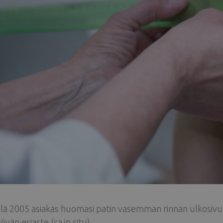
lä 2005 asiakas huomasi patin vasemman rinnan ulkosivull
övän esiaste (ca in situ).