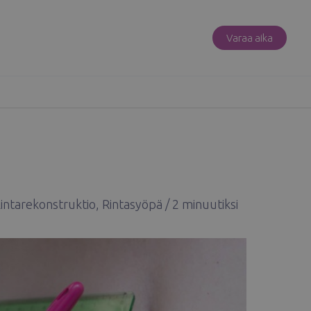
Varaa aika
intarekonstruktio
,
Rintasyöpä
/
2 minuutiksi