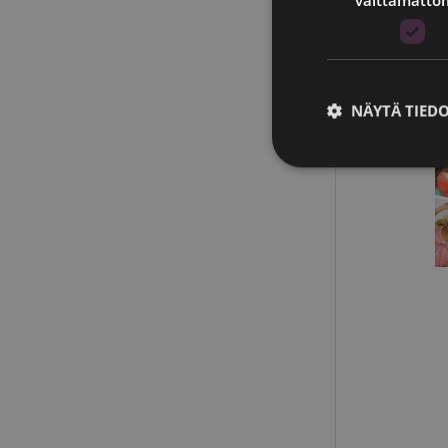
NÄYTÄ TIED
Clini