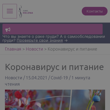
Перейти
к
Контакты
Main
содержимому
Menu
Что вы знаете о раке груди? А о самообследовании
груди?
Проверьте свои знания
→
Главная
>
Новости
>
Коронавирус и питание
Коронавирус и питание
Новости
/
15.04.2021
/
Covid-19
/
1 минута
чтения