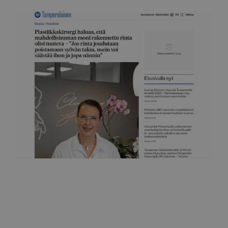
Tamperelainen
Pidetään huolta rinnoista jo koulussa
6.11.2022