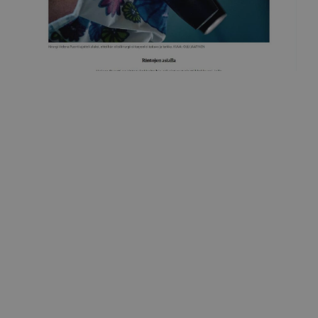
Helsingin Sanomat
Rintojen asialla
25.7.2019