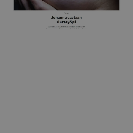
Yle
Johanna "Pinksu" vastaan rintasyöpä 3.7.2023