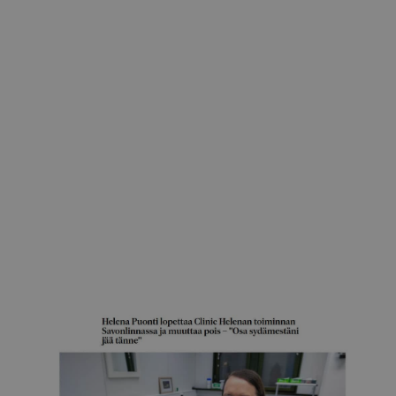
Silikonirinnoista halutaan nykyään luonnollisen
näköiset
27.5.2026