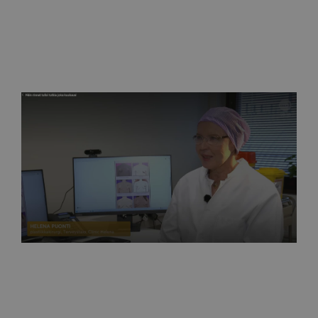
MTV Uutiset
Näin rinnat tulisi tutkia joka kuukausi 27.10.2025