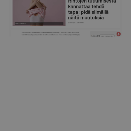
Ohotv
Rintojen tutkimisesta kannattaa tehdä tapa: pidä
silmällä näitä muutoksia 27.11.2022