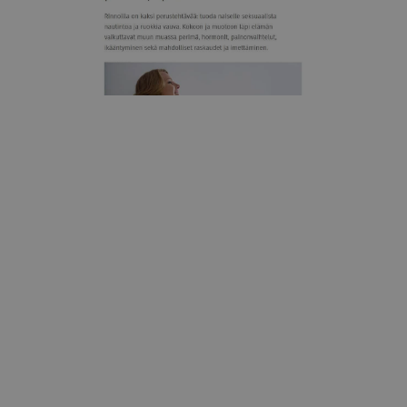
Super-lehti
Rintojen elinkaaressa riittää nousuja ja laskuja
29.12.2020