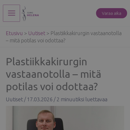
Siirry
sisältöön
Varaa aika
Main
Etusivu
>
Uutiset
>
Plastiikkakirurgin vastaanotolla
Menu
– mitä potilas voi odottaa?
Plastiikkakirurgin
vastaanotolla – mitä
potilas voi odottaa?
Uutiset
/
17.03.2026
/
2 minuutiksi luettavaa