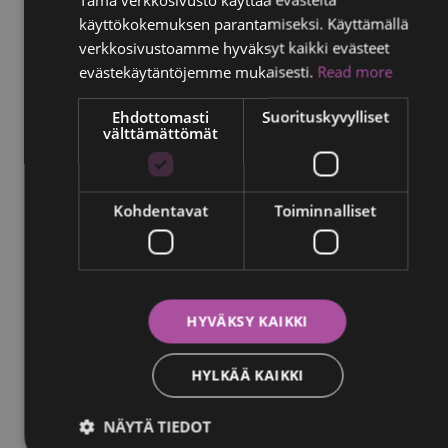
käyttökokemuksen parantamiseksi. Käyttämällä
FINNISH
verkkosivustoamme hyväksyt kaikki evästeet
RUSSIAN
evästekäytäntöjemme mukaisesti.
Read more
ITALIAN
Ehdottomasti
Suorituskyvylliset
välttämättömät
SWEDISH
Kohdentavat
Toiminnalliset
HYVÄKSY KAIKKI
HYLKÄÄ KAIKKI
NÄYTÄ TIEDOT