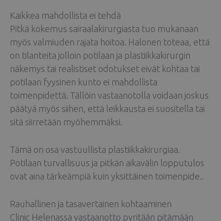
Kaikkea mahdollista ei tehdä
Pitkä kokemus sairaalakirurgiasta tuo mukanaan
myös valmiuden rajata hoitoa. Halonen toteaa, että
on tilanteita jolloin potilaan ja plastiikkakirurgin
näkemys tai realistiset odotukset eivät kohtaa tai
potilaan fyysinen kunto ei mahdollista
toimenpidettä. Tällöin vastaanotolla voidaan joskus
päätyä myös siihen, että leikkausta ei suositella tai
sitä siirretään myöhemmäksi.
Tämä on osa vastuullista plastiikkakirurgiaa.
Potilaan turvallisuus ja pitkän aikavälin lopputulos
ovat aina tärkeämpiä kuin yksittäinen toimenpide..
Rauhallinen ja tasavertainen kohtaaminen
Clinic Helenassa vastaanotto pyritään pitämään