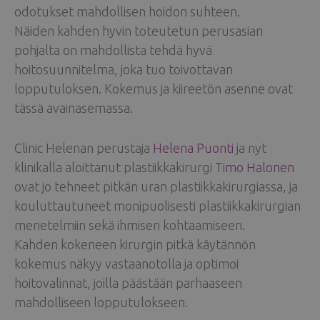
odotukset mahdollisen hoidon suhteen.
Näiden kahden hyvin toteutetun perusasian
pohjalta on mahdollista tehdä hyvä
hoitosuunnitelma, joka tuo toivottavan
lopputuloksen. Kokemus ja kiireetön asenne ovat
tässä avainasemassa.
Clinic Helenan perustaja
Helena Puonti
ja nyt
klinikalla aloittanut plastiikkakirurgi
Timo Halonen
ovat jo tehneet pitkän uran plastiikkakirurgiassa, ja
kouluttautuneet monipuolisesti plastiikkakirurgian
menetelmiin sekä ihmisen kohtaamiseen.
Kahden kokeneen kirurgin pitkä käytännön
kokemus näkyy vastaanotolla ja optimoi
hoitovalinnat, joilla päästään parhaaseen
mahdolliseen lopputulokseen.