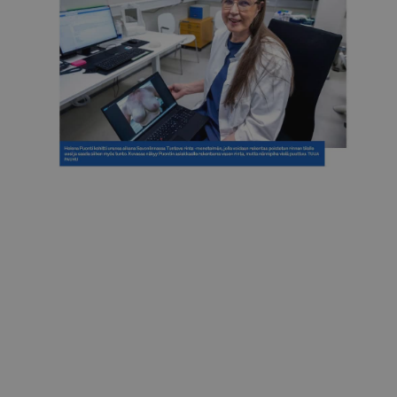
Itä-Savo
Helena Puonti lopettaa Clinic Helenan Savonlinnassa
26.12.2025