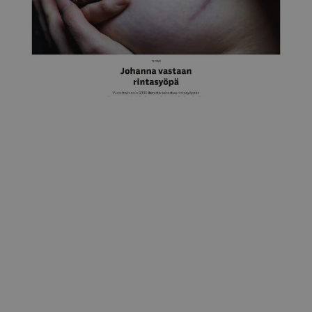
Yle
Johanna "Pinksu" vastaan rintasyöpä 3.7.2023