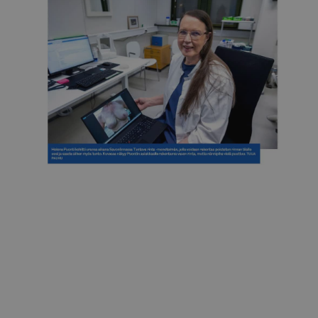
Itä-Savo
Helena Puonti lopettaa Clinic Helenan Savonlinnassa
26.12.2025