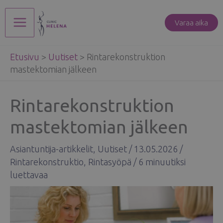
Siirry
sisältöön
Varaa aika
Main
Etusivu
>
Uutiset
>
Rintarekonstruktion
Menu
mastektomian jälkeen
Rintarekonstruktion
mastektomian jälkeen
Asiantuntija-artikkelit
,
Uutiset
/
13.05.2026
/
Rintarekonstruktio
,
Rintasyöpä
/
6 minuutiksi
luettavaa