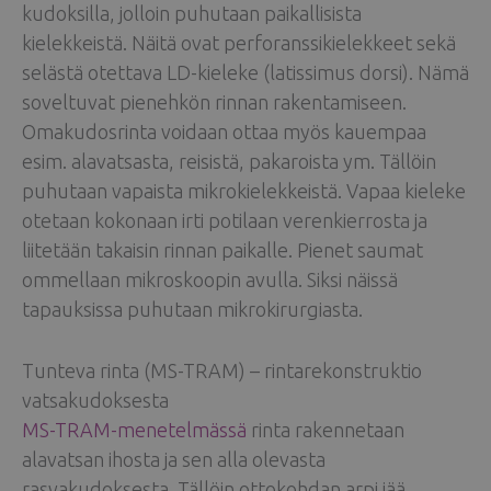
kudoksilla, jolloin puhutaan paikallisista
kielekkeistä. Näitä ovat perforanssikielekkeet sekä
selästä otettava LD-kieleke (latissimus dorsi). Nämä
soveltuvat pienehkön rinnan rakentamiseen.
Omakudosrinta voidaan ottaa myös kauempaa
esim. alavatsasta, reisistä, pakaroista ym. Tällöin
puhutaan vapaista mikrokielekkeistä. Vapaa kieleke
otetaan kokonaan irti potilaan verenkierrosta ja
liitetään takaisin rinnan paikalle. Pienet saumat
ommellaan mikroskoopin avulla. Siksi näissä
tapauksissa puhutaan mikrokirurgiasta.
Tunteva rinta (MS-TRAM) – rintarekonstruktio
vatsakudoksesta
MS-TRAM-menetelmässä
rinta rakennetaan
alavatsan ihosta ja sen alla olevasta
rasvakudoksesta. Tällöin ottokohdan arpi jää