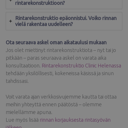
rintarekonstruktioon?
Rintarekonstruktio epäonnistui. Voiko rinnan
vielä rakentaa uudelleen?
Ota seuraava askel oman aikataulusi mukaan
Jos olet miettinyt rintarekonstruktiota – nyt tai jo
pitkään – paras seuraava askel on varata aika
konsultaatioon.
Rintarekonstruktio Clinic Helenassa
tehdään yksilöllisesti, kokeneissa käsissä ja sinun
tahdissasi.
Voit varata ajan verkkosivujemme kautta tai ottaa
meihin yhteyttä ennen päätöstä – olemme
mielellämme apuna.
Lue myös lisää
rinnan korjauksesta rintasyövän
jälkeen
.