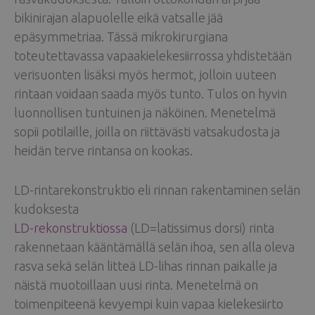
bikinirajan alapuolelle eikä vatsalle jää
epäsymmetriaa. Tässä mikrokirurgiana
toteutettavassa vapaakielekesiirrossa yhdistetään
verisuonten lisäksi myös hermot, jolloin uuteen
rintaan voidaan saada myös tunto. Tulos on hyvin
luonnollisen tuntuinen ja näköinen. Menetelmä
sopii potilaille, joilla on riittävästi vatsakudosta ja
heidän terve rintansa on kookas.
LD-rintarekonstruktio eli rinnan rakentaminen selän
kudoksesta
LD-rekonstruktiossa
(LD=latissimus dorsi) rinta
rakennetaan kääntämällä selän ihoa, sen alla oleva
rasva sekä selän litteä LD-lihas rinnan paikalle ja
näistä muotoillaan uusi rinta. Menetelmä on
toimenpiteenä kevyempi kuin vapaa kielekesiirto