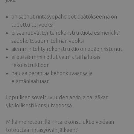
on saanut rintasyöpähoidot päätökseen ja on
todettu terveeksi
ei saanut välitöntä rekonstruktiota esimerkiksi
sädehoitosuunnitelman vuoksi
aiemmin tehty rekonstruktio on epäonnistunut
ei ole aiemmin ollut valmis tai halukas
rekonstruktioon
haluaa parantaa kehonkuvaansa ja
elämänlaatuaan
Lopullisen soveltuvuuden arvioi aina lääkäri
yksilöllisesti konsultaatiossa.
Millä menetelmillä rintarekonstruktio voidaan
toteuttaa rintasyövän jälkeen?