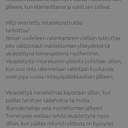
jälkeen, kun elämäntilanne ja vointi sen sallivat.
Mitä viivästetty rintarekonstruktio
tarkoittaa?
Rinnan uudelleen rakentaminen voidaan toteuttaa
joko välittömästi mastektomian yhteydessä tai
viivästettynä toimenpiteenä myöhemmin.
Viivästetystä rintarekonstruktiosta puhutaan silloin,
kun uusi rinta rakennetaan vähintään kuukausia,
usein jopa vuosia rintasyöpäleikkauksen jälkeen.
Viivästettyä menetelmää käytetään silloin, kun
potilas tarvitsee sädehoitoa tai muita
liitännäishoitoja vielä mastektomian jälkeen.
Toimenpide voidaan tehdä viivästettynä myös
silloin, kun päätös rekonstruktiosta on kypsynyt