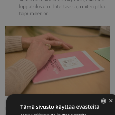
lopputulos on odotettavissa ja miten pitkä
toipuminen on.
×
Tämä sivusto käyttää evästeitä
Kuinka kauan rintarekonstruktiosta toipuminen
Tämä verkkosivusto käyttää evästeitä
ENGLISH