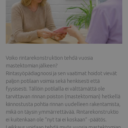
Voiko rintarekonstruktion tehdä vuosia
mastektomian jälkeen?
Rintasyöpädiagnoosi ja sen vaatimat hoidot vievät
paljon potilaan voimia sekä henkisesti että
fyysisesti. Tällöin potilailla ei välttämättä ole
tarvittavan rinnan poiston (mastektomian) hetkellä
kiinnostusta pohtia rinnan uudelleen rakentamista,
mikä on täysin ymmärrettävää. Rintarekonstruktio
ei kuitenkaan ole ”nyt tai ei koskaan” -päätös.
Leikkaus voidaan tehdä myös vuosia mastektomian