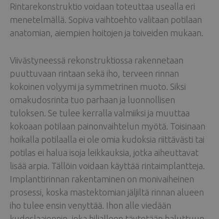
Rintarekonstruktio voidaan toteuttaa usealla eri
menetelmällä. Sopiva vaihtoehto valitaan potilaan
anatomian, aiempien hoitojen ja toiveiden mukaan.
Viivästyneessä rekonstruktiossa rakennetaan
puuttuvaan rintaan sekä iho, terveen rinnan
kokoinen volyymi ja symmetrinen muoto. Siksi
omakudosrinta tuo parhaan ja luonnollisen
tuloksen. Se tulee kerralla valmiiksi ja muuttaa
kokoaan potilaan painonvaihtelun myötä. Toisinaan
hoikalla potilaalla ei ole omia kudoksia riittävästi tai
potilas ei halua isoja leikkauksia, jotka aiheuttavat
lisää arpia. Tällöin voidaan käyttää rintaimplantteja.
Implanttirinnan rakentaminen on monivaiheinen
prosessi, koska mastektomian jäljiltä rinnan alueen
iho tulee ensin venyttää. Ihon alle viedään
kudoslaajennin, joka hiljalleen täytetään haluttuun