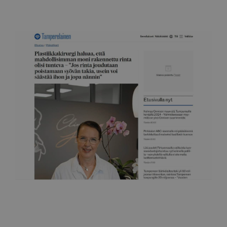
Tamperelainen
Pidetään huolta rinnoista jo koulussa
6.11.2022