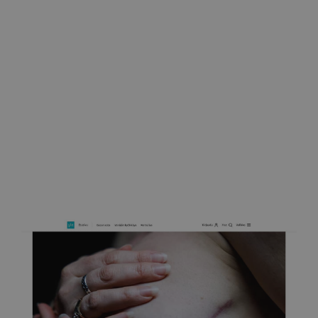
Näin rinnat tulisi tutkia joka kuukausi 27.10.2025