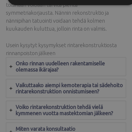
toisinaan voidaan tarvita pientä
symmetriakorjausta. Nännin rekonstruktio ja
nännipihan tatuointi voidaan tehdä kolmen
kuukauden kuluttua, jolloin rinta on valmis.
Usein kysytyt kysymykset rintarekonstruktiosta
rinnanpoiston jälkeen
Onko rinnan uudelleen rakentamiselle
olemassa ikärajaa?
Vaikuttaako aiempi kemoterapia tai sädehoito
rintarekonstruktion onnistumiseen?
Voiko rintarekonstruktion tehdä vielä
kymmenen vuotta mastektomian jälkeen?
Miten varata konsultaatio