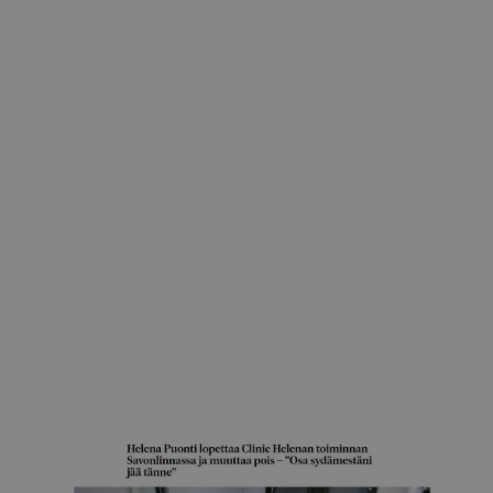
Helsingin sanomat
Silikonirinnoista halutaan nykyään luonnollisen
näköiset
27.5.2026