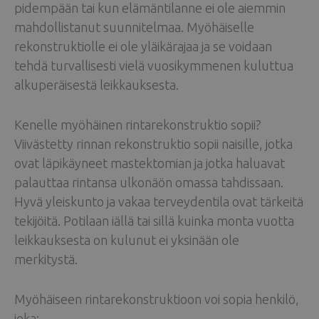
pidempään tai kun elämäntilanne ei ole aiemmin
mahdollistanut suunnitelmaa. Myöhäiselle
rekonstruktiolle ei ole yläikärajaa ja se voidaan
tehdä turvallisesti vielä vuosikymmenen kuluttua
alkuperäisestä leikkauksesta.
Kenelle myöhäinen rintarekonstruktio sopii?
Viivästetty rinnan rekonstruktio sopii naisille, jotka
ovat läpikäyneet mastektomian ja jotka haluavat
palauttaa rintansa ulkonäön omassa tahdissaan.
Hyvä yleiskunto ja vakaa terveydentila ovat tärkeitä
tekijöitä. Potilaan iällä tai sillä kuinka monta vuotta
leikkauksesta on kulunut ei yksinään ole
merkitystä.
Myöhäiseen rintarekonstruktioon voi sopia henkilö,
joka: