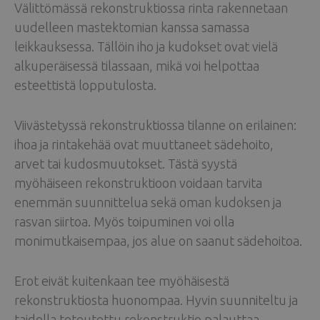
Välittömässä rekonstruktiossa rinta rakennetaan
uudelleen mastektomian kanssa samassa
leikkauksessa. Tällöin iho ja kudokset ovat vielä
alkuperäisessä tilassaan, mikä voi helpottaa
esteettistä lopputulosta.
Viivästetyssä rekonstruktiossa tilanne on erilainen:
ihoa ja rintakehää ovat muuttaneet sädehoito,
arvet tai kudosmuutokset. Tästä syystä
myöhäiseen rekonstruktioon voidaan tarvita
enemmän suunnittelua sekä oman kudoksen ja
rasvan siirtoa. Myös toipuminen voi olla
monimutkaisempaa, jos alue on saanut sädehoitoa.
Erot eivät kuitenkaan tee myöhäisestä
rekonstruktiosta huonompaa. Hyvin suunniteltu ja
taidolla toteutettu rekonstruktio palauttaa