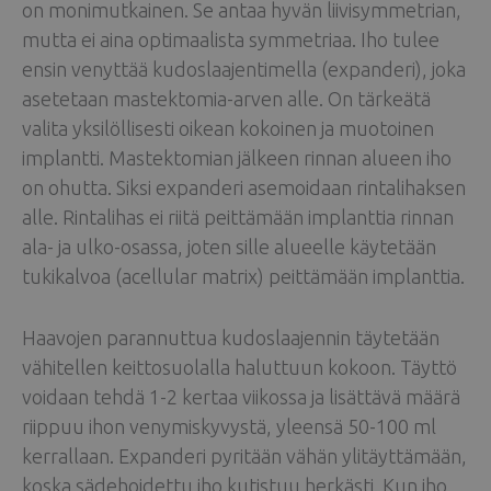
on monimutkainen. Se antaa hyvän liivisymmetrian,
mutta ei aina optimaalista symmetriaa. Iho tulee
ensin venyttää kudoslaajentimella (expanderi), joka
asetetaan mastektomia-arven alle. On tärkeätä
valita yksilöllisesti oikean kokoinen ja muotoinen
implantti. Mastektomian jälkeen rinnan alueen iho
on ohutta. Siksi expanderi asemoidaan rintalihaksen
alle. Rintalihas ei riitä peittämään implanttia rinnan
ala- ja ulko-osassa, joten sille alueelle käytetään
tukikalvoa (acellular matrix) peittämään implanttia.
Haavojen parannuttua kudoslaajennin täytetään
vähitellen keittosuolalla haluttuun kokoon. Täyttö
voidaan tehdä 1-2 kertaa viikossa ja lisättävä määrä
riippuu ihon venymiskyvystä, yleensä 50-100 ml
kerrallaan. Expanderi pyritään vähän ylitäyttämään,
koska sädehoidettu iho kutistuu herkästi. Kun iho