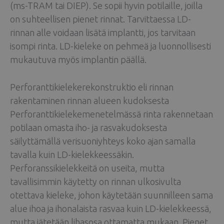
(ms-TRAM tai DIEP). Se sopii hyvin potilaille, joilla
on suhteellisen pienet rinnat. Tarvittaessa LD-
rinnan alle voidaan lisätä implantti, jos tarvitaan
isompi rinta. LD-kieleke on pehmeä ja luonnollisesti
mukautuva myös implantin päällä.
Perforanttikielekerekonstruktio eli rinnan
rakentaminen rinnan alueen kudoksesta
Perforanttikielekemenetelmässä rinta rakennetaan
potilaan omasta iho- ja rasvakudoksesta
säilyttämällä verisuoniyhteys koko ajan samalla
tavalla kuin LD-kielekkeessäkin.
Perforanssikielekkeitä on useita, mutta
tavallisimmin käytetty on rinnan ulkosivulta
otettava kieleke, johon käytetään suunnilleen sama
alue ihoa ja ihonalaista rasvaa kuin LD-kielekkeessä,
mutta jätetään lihasosa ottamatta mukaan. Pienet