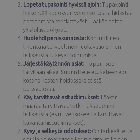
Lopeta tupakointi hyvissä ajoin:
Tupakointi
heikentää kudoksen verenkiertoa ja hidastaa
paranemista merkittävästi. Lääkäri antaa
yksilölliset ohjeet.
Huolehdi peruskunnosta:
Kohtuullinen
liikunta ja terveellinen ruokavalio ennen
leikkausta tukevat toipumista.
Järjestä käytännön asiat:
Toipumiseen
tarvitaan aikaa. Suunnittele etukäteen apu
kotona, lasten hoidossa ja töistä
poissaolossa.
Käy tarvittavat esitutkimukset:
Lääkäri
määrää tarvittavat tutkimukset ennen
leikkausta (esim. verikokeet ja tarvittavat
kuvantamistutkimukset).
Kysy ja selkeytä odotukset:
On tärkeää, että
sinulla on realistinen käsitys siitä, millainen