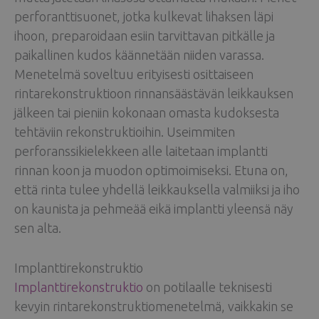
perforanttisuonet, jotka kulkevat lihaksen läpi
ihoon, preparoidaan esiin tarvittavan pitkälle ja
paikallinen kudos käännetään niiden varassa.
Menetelmä soveltuu erityisesti osittaiseen
rintarekonstruktioon rinnansäästävän leikkauksen
jälkeen tai pieniin kokonaan omasta kudoksesta
tehtäviin rekonstruktioihin. Useimmiten
perforanssikielekkeen alle laitetaan implantti
rinnan koon ja muodon optimoimiseksi. Etuna on,
että rinta tulee yhdellä leikkauksella valmiiksi ja iho
on kaunista ja pehmeää eikä implantti yleensä näy
sen alta.
Implanttirekonstruktio
Implanttirekonstruktio
on potilaalle teknisesti
kevyin rintarekonstruktiomenetelmä, vaikkakin se