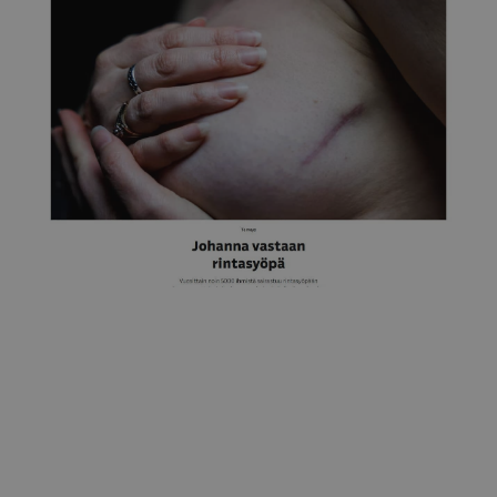
Yle
Johanna "Pinksu" vastaan rintasyöpä 3.7.2023