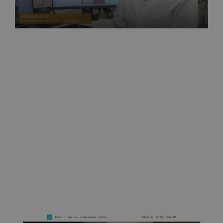
MTV Uutiset
Näin rinnat tulisi tutkia joka kuukausi 27.10.2025