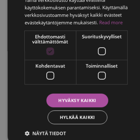
käyttökokemuksen parantamiseksi. Käyttämällä
FINNISH
verkkosivustoamme hyväksyt kaikki evästeet
RUSSIAN
evästekäytäntöjemme mukaisesti.
Read more
ITALIAN
Ehdottomasti
Suorituskyvylliset
välttämättömät
SWEDISH
Kohdentavat
Toiminnalliset
HYVÄKSY KAIKKI
HYLKÄÄ KAIKKI
Aamulehti
NÄYTÄ TIEDOT