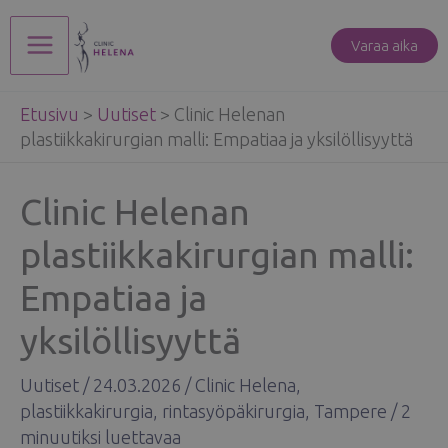
Siirry
sisältöön
Varaa aika
Main
Etusivu
>
Uutiset
>
Clinic Helenan
Menu
plastiikkakirurgian malli: Empatiaa ja yksilöllisyyttä
Clinic Helenan
plastiikkakirurgian malli:
Empatiaa ja
yksilöllisyyttä
Uutiset
/
24.03.2026
/
Clinic Helena
,
plastiikkakirurgia
,
rintasyöpäkirurgia
,
Tampere
/
2
minuutiksi luettavaa