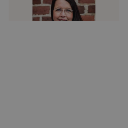
Kauneus ja terveys
Itken usein potilaan kanssa
17.6.2021