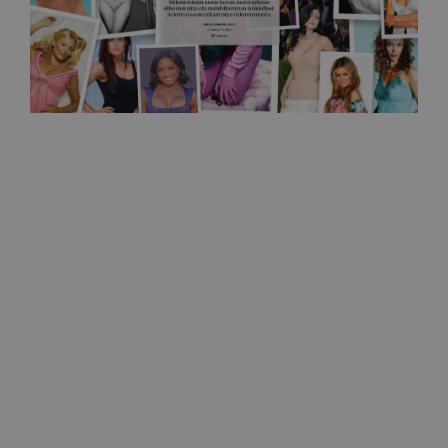
Helsingin sanomat
Silikonirinnoista halutaan nykyään luonnollisen
näköiset
27.5.2026