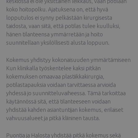
keskiössä ei ole yksittäinen leikkaus, vaan potilaan
koko hoitopolku. Ajatuksena on, että hyvä
lopputulos ei synny pelkästään kirurgisesta
taidosta, vaan siitä, että potilas tulee kuulluksi,
hänen tilanteensa ymmärretään ja hoito
suunnitellaan yksilöllisesti alusta loppuun.
Kokemus yhdistyy kokonaisuuden ymmärtämiseen
Kun klinikalla työskentelee kaksi pitkän
kokemuksen omaavaa plastiikkakirurgia,
potilastapauksia voidaan tarvittaessa arvioida
yhdessä jo suunnitteluvaiheessa. Tämä tarkoittaa
käytännössä sitä, että tilanteeseen voidaan
yhdistää kahden asiantuntijan kokemus, erilaiset
vahvuusalueet ja pitkä kliininen tausta.
Puontia ja Halosta yhdistää pitkä kokemus sekä