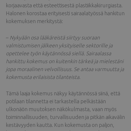
korjaavasta että esteettisestä plastiikkakirurgiasta.
Halonen korostaa erityisesti sairaalatyössä hankitun
kokemuksen merkitystä:
–
Nykyään osa lääkäreistä siirtyy suoraan
valmistumisen jälkeen yksityiselle sektorille ja
opettelee työn käytännössä siellä. Sairaalassa
hankittu kokemus on kuitenkin tärkeä ja mielestäni
jopa moraalinen velvollisuus. Se antaa varmuutta ja
kokemusta erilaisista tilanteista
.
Tämä laaja kokemus näkyy käytännössä siinä, että
potilaan tilannetta ei tarkastella pelkästään
ulkonäön muutoksen näkökulmasta, vaan myös
toiminnallisuuden, turvallisuuden ja pitkän aikavälin
kestävyyden kautta. Kun kokemusta on paljon,