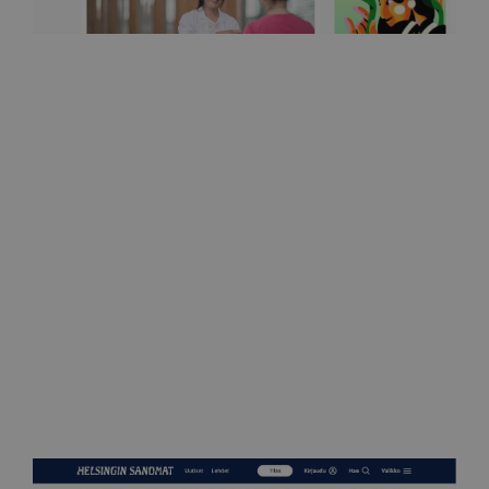
Ilkka
Rinnan poisto voi tuoda yllättäviä kipuja ja syövän
uudelleen elämistä 11.10.2022