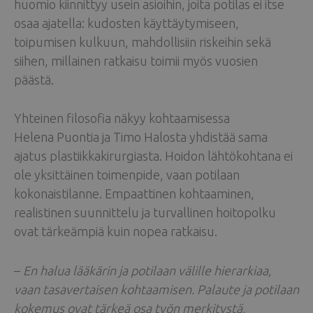
huomio kiinnittyy usein asioihin, joita potilas ei itse
osaa ajatella: kudosten käyttäytymiseen,
toipumisen kulkuun, mahdollisiin riskeihin sekä
siihen, millainen ratkaisu toimii myös vuosien
päästä.
Yhteinen filosofia näkyy kohtaamisessa
Helena Puontia ja Timo Halosta yhdistää sama
ajatus plastiikkakirurgiasta. Hoidon lähtökohtana ei
ole yksittäinen toimenpide, vaan potilaan
kokonaistilanne. Empaattinen kohtaaminen,
realistinen suunnittelu ja turvallinen hoitopolku
ovat tärkeämpiä kuin nopea ratkaisu.
–
En halua lääkärin ja potilaan välille hierarkiaa,
vaan tasavertaisen kohtaamisen. Palaute ja potilaan
kokemus ovat tärkeä osa työn merkitystä,