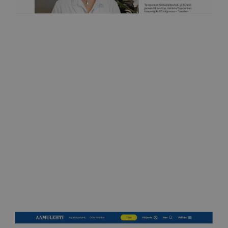
Tamperelainen
Pidetään huolta rinnoista jo koulussa
6.11.2022