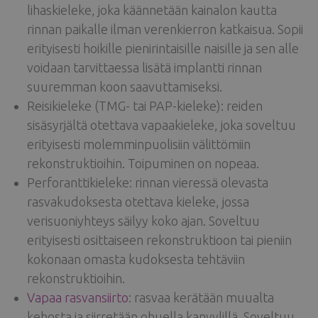
lihaskieleke, joka käännetään kainalon kautta
rinnan paikalle ilman verenkierron katkaisua. Sopii
erityisesti hoikille pienirintaisille naisille ja sen alle
voidaan tarvittaessa lisätä implantti rinnan
suuremman koon saavuttamiseksi.
Reisikieleke (TMG- tai PAP-kieleke): reiden
sisäsyrjältä otettava vapaakieleke, joka soveltuu
erityisesti molemminpuolisiin välittömiin
rekonstruktioihin. Toipuminen on nopeaa.
Perforanttikieleke: rinnan vieressä olevasta
rasvakudoksesta otettava kieleke, jossa
verisuoniyhteys säilyy koko ajan. Soveltuu
erityisesti osittaiseen rekonstruktioon tai pieniin
kokonaan omasta kudoksesta tehtäviin
rekonstruktioihin.
Vapaa rasvansiirto
: rasvaa kerätään muualta
kehosta ja siirretään ohuella kanyylillä. Soveltuu