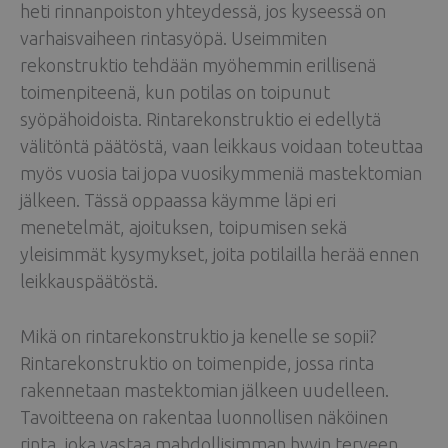
heti rinnanpoiston yhteydessä, jos kyseessä on
varhaisvaiheen rintasyöpä. Useimmiten
rekonstruktio tehdään myöhemmin erillisenä
toimenpiteenä, kun potilas on toipunut
syöpähoidoista. Rintarekonstruktio ei edellytä
välitöntä päätöstä, vaan leikkaus voidaan toteuttaa
myös vuosia tai jopa vuosikymmeniä mastektomian
jälkeen. Tässä oppaassa käymme läpi eri
menetelmät, ajoituksen, toipumisen sekä
yleisimmät kysymykset, joita potilailla herää ennen
leikkauspäätöstä.
Mikä on rintarekonstruktio ja kenelle se sopii?
Rintarekonstruktio on toimenpide, jossa rinta
rakennetaan mastektomian jälkeen uudelleen.
Tavoitteena on rakentaa luonnollisen näköinen
rinta, joka vastaa mahdollisimman hyvin terveen