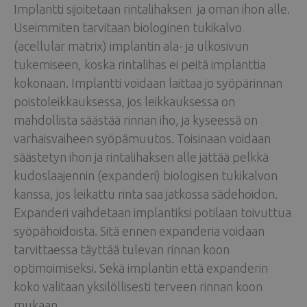
Implantti sijoitetaan rintalihaksen ja oman ihon alle.
Useimmiten tarvitaan biologinen tukikalvo
(acellular matrix) implantin ala- ja ulkosivun
tukemiseen, koska rintalihas ei peitä implanttia
kokonaan. Implantti voidaan laittaa jo syöpärinnan
poistoleikkauksessa, jos leikkauksessa on
mahdollista säästää rinnan iho, ja kyseessä on
varhaisvaiheen syöpämuutos. Toisinaan voidaan
säästetyn ihon ja rintalihaksen alle jättää pelkkä
kudoslaajennin (expanderi) biologisen tukikalvon
kanssa, jos leikattu rinta saa jatkossa sädehoidon.
Expanderi vaihdetaan implantiksi potilaan toivuttua
syöpähoidoista. Sitä ennen expanderia voidaan
tarvittaessa täyttää tulevan rinnan koon
optimoimiseksi. Sekä implantin että expanderin
koko valitaan yksilöllisesti terveen rinnan koon
mukaan.