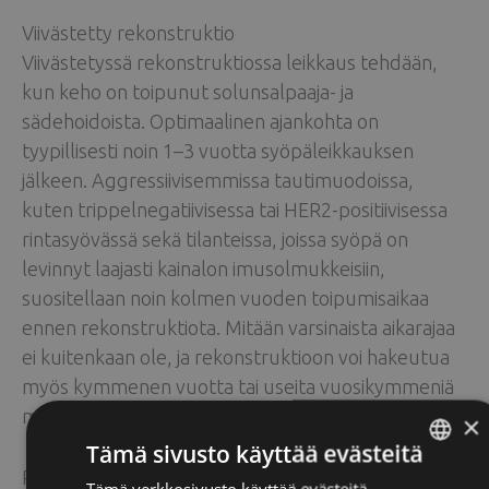
Viivästetty rekonstruktio
Viivästetyssä rekonstruktiossa leikkaus tehdään,
kun keho on toipunut solunsalpaaja- ja
sädehoidoista. Optimaalinen ajankohta on
tyypillisesti noin 1–3 vuotta syöpäleikkauksen
jälkeen. Aggressiivisemmissa tautimuodoissa,
kuten trippelnegatiivisessa tai HER2-positiivisessa
rintasyövässä sekä tilanteissa, joissa syöpä on
levinnyt laajasti kainalon imusolmukkeisiin,
suositellaan noin kolmen vuoden toipumisaikaa
ennen rekonstruktiota. Mitään varsinaista aikarajaa
ei kuitenkaan ole, ja rekonstruktioon voi hakeutua
myös kymmenen vuotta tai useita vuosikymmeniä
mastektomian jälkeen.
×
Tämä sivusto käyttää evästeitä
Rinnan rekonstruktiosta toipuminen ja arki
Tämä verkkosivusto käyttää evästeitä
ENGLISH