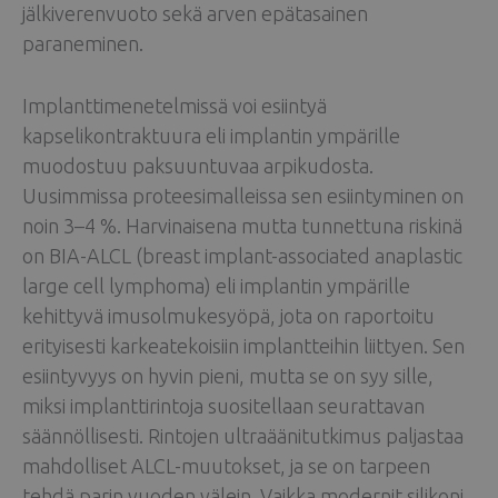
jälkiverenvuoto sekä arven epätasainen
paraneminen.
Implanttimenetelmissä voi esiintyä
kapselikontraktuura eli implantin ympärille
muodostuu paksuuntuvaa arpikudosta.
Uusimmissa proteesimalleissa sen esiintyminen on
noin 3–4 %. Harvinaisena mutta tunnettuna riskinä
on BIA-ALCL (breast implant-associated anaplastic
large cell lymphoma) eli implantin ympärille
kehittyvä imusolmukesyöpä, jota on raportoitu
erityisesti karkeatekoisiin implantteihin liittyen. Sen
esiintyvyys on hyvin pieni, mutta se on syy sille,
miksi implanttirintoja suositellaan seurattavan
säännöllisesti. Rintojen ultraäänitutkimus paljastaa
mahdolliset ALCL-muutokset, ja se on tarpeen
tehdä parin vuoden välein. Vaikka modernit silikoni