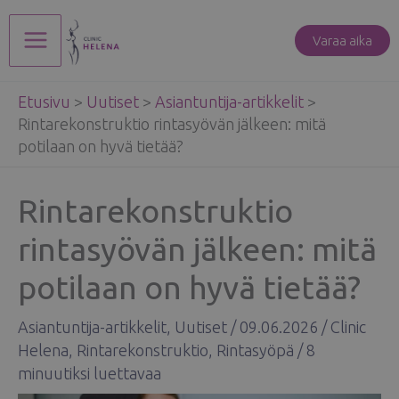
Siirry
sisältöön
Varaa aika
Main
Etusivu
>
Uutiset
>
Asiantuntija-artikkelit
>
Menu
Rintarekonstruktio rintasyövän jälkeen: mitä
potilaan on hyvä tietää?
Rintarekonstruktio
rintasyövän jälkeen: mitä
potilaan on hyvä tietää?
Asiantuntija-artikkelit
,
Uutiset
/
09.06.2026
/
Clinic
Helena
,
Rintarekonstruktio
,
Rintasyöpä
/
8
minuutiksi luettavaa