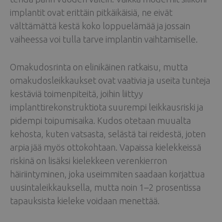
implantit ovat erittäin pitkäikäisiä, ne eivät
välttämättä kestä koko loppuelämää ja jossain
vaiheessa voi tulla tarve implantin vaihtamiselle.
Omakudosrinta on elinikäinen ratkaisu, mutta
omakudosleikkaukset ovat vaativia ja useita tunteja
kestäviä toimenpiteitä, joihin liittyy
implanttirekonstruktiota suurempi leikkausriski ja
pidempi toipumisaika. Kudos otetaan muualta
kehosta, kuten vatsasta, selästä tai reidestä, joten
arpia jää myös ottokohtaan. Vapaissa kielekkeissä
riskinä on lisäksi kielekkeen verenkierron
häiriintyminen, joka useimmiten saadaan korjattua
uusintaleikkauksella, mutta noin 1–2 prosentissa
tapauksista kieleke voidaan menettää.