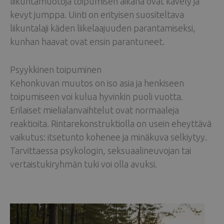
liikuntamuotoja toipumisen aikana ovat kävely ja
kevyt jumppa. Uinti on erityisen suositeltava
liikuntalaji käden liikelaajuuden parantamiseksi,
kunhan haavat ovat ensin parantuneet.
Psyykkinen toipuminen
Kehonkuvan muutos on iso asia ja henkiseen
toipumiseen voi kulua hyvinkin puoli vuotta.
Erilaiset mielialanvaihtelut ovat normaaleja
reaktioita. Rintarekonstruktiolla on usein eheyttävä
vaikutus: itsetunto kohenee ja minäkuva selkiytyy.
Tarvittaessa psykologin, seksuaalineuvojan tai
vertaistukiryhmän tuki voi olla avuksi.