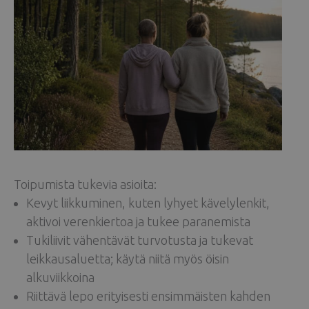
Toipumista tukevia asioita:
Kevyt liikkuminen, kuten lyhyet kävelylenkit,
aktivoi verenkiertoa ja tukee paranemista
Tukiliivit vähentävät turvotusta ja tukevat
leikkausaluetta; käytä niitä myös öisin
alkuviikkoina
Riittävä lepo erityisesti ensimmäisten kahden