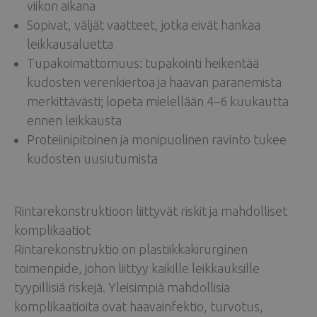
viikon aikana
Sopivat, väljät vaatteet, jotka eivät hankaa
leikkausaluetta
Tupakoimattomuus: tupakointi heikentää
kudosten verenkiertoa ja haavan paranemista
merkittävästi; lopeta mielellään 4–6 kuukautta
ennen leikkausta
Proteiinipitoinen ja monipuolinen ravinto tukee
kudosten uusiutumista
Rintarekonstruktioon liittyvät riskit ja mahdolliset
komplikaatiot
Rintarekonstruktio on plastiikkakirurginen
toimenpide, johon liittyy kaikille leikkauksille
tyypillisiä riskejä. Yleisimpiä mahdollisia
komplikaatioita ovat haavainfektio, turvotus,