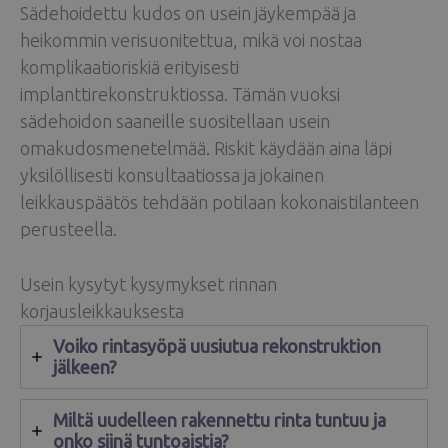
Sädehoidettu kudos on usein jäykempää ja
heikommin verisuonitettua, mikä voi nostaa
komplikaatioriskiä erityisesti
implanttirekonstruktiossa. Tämän vuoksi
sädehoidon saaneille suositellaan usein
omakudosmenetelmää. Riskit käydään aina läpi
yksilöllisesti konsultaatiossa ja jokainen
leikkauspäätös tehdään potilaan kokonaistilanteen
perusteella.
Usein kysytyt kysymykset rinnan
korjausleikkauksesta
Voiko rintasyöpä uusiutua rekonstruktion
jälkeen?
Miltä uudelleen rakennettu rinta tuntuu ja
onko siinä tuntoaistia?