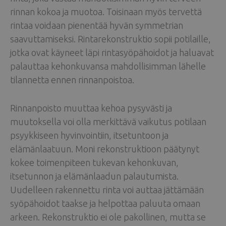
rinnan kokoa ja muotoa. Toisinaan myös tervettä
rintaa voidaan pienentää hyvän symmetrian
saavuttamiseksi. Rintarekonstruktio sopii potilaille,
jotka ovat käyneet läpi rintasyöpähoidot ja haluavat
palauttaa kehonkuvansa mahdollisimman lähelle
tilannetta ennen rinnanpoistoa.
Rinnanpoisto muuttaa kehoa pysyvästi ja
muutoksella voi olla merkittävä vaikutus potilaan
psyykkiseen hyvinvointiin, itsetuntoon ja
elämänlaatuun. Moni rekonstruktioon päätynyt
kokee toimenpiteen tukevan kehonkuvan,
itsetunnon ja elämänlaadun palautumista.
Uudelleen rakennettu rinta voi auttaa jättämään
syöpähoidot taakse ja helpottaa paluuta omaan
arkeen. Rekonstruktio ei ole pakollinen, mutta se