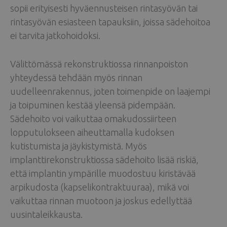
sopii erityisesti hyväennusteisen rintasyövän tai
rintasyövän esiasteen tapauksiin, joissa sädehoitoa
ei tarvita jatkohoidoksi.
Välittömässä rekonstruktiossa rinnanpoiston
yhteydessä tehdään myös rinnan
uudelleenrakennus, joten toimenpide on laajempi
ja toipuminen kestää yleensä pidempään.
Sädehoito voi vaikuttaa omakudossiirteen
lopputulokseen aiheuttamalla kudoksen
kutistumista ja jäykistymistä. Myös
implanttirekonstruktiossa sädehoito lisää riskiä,
että implantin ympärille muodostuu kiristävää
arpikudosta (kapselikontraktuuraa), mikä voi
vaikuttaa rinnan muotoon ja joskus edellyttää
uusintaleikkausta.