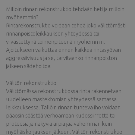
Milloin rinnan rekonstruktio tehdään heti ja milloin
myöhemmin?
Rintarekonstruktio voidaan tehdä joko välittömästi
rinnanpoistoleikkauksen yhteydessä tai
viivästettynä toimenpiteenä myöhemmin.
Ajoitukseen vaikuttaa ennen kaikkea rintasyövän
aggressiivisuus ja se, tarvitaanko rinnanpoiston
jälkeen sädehoitoa.
Välitön rekonstruktio
Välittömässä rekonstruktiossa rinta rakennetaan
uudelleen mastektomian yhteydessä samassa
leikkauksessa. Tällöin rinnan tunteva iho voidaan
pääosin säästää verhoamaan kudossiirrettä tai
proteesia ja näkyviä arpia jää vähemmän kuin
myöhäiskorjauksen jälkeen. Välitön rekonstruktio