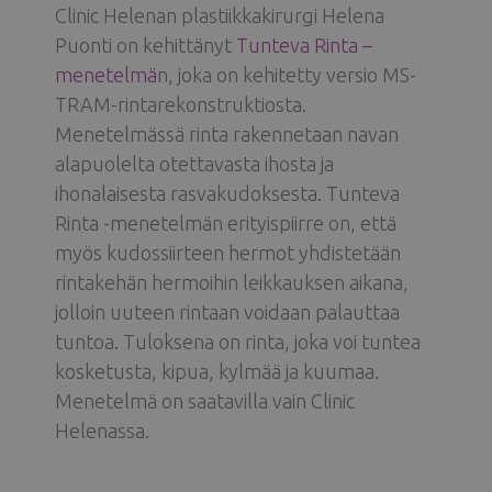
Clinic Helenan plastiikkakirurgi Helena
Puonti on kehittänyt
Tunteva Rinta –
menetelmä
n, joka on kehitetty versio MS-
TRAM-rintarekonstruktiosta.
Menetelmässä rinta rakennetaan navan
alapuolelta otettavasta ihosta ja
ihonalaisesta rasvakudoksesta. Tunteva
Rinta -menetelmän erityispiirre on, että
myös kudossiirteen hermot yhdistetään
rintakehän hermoihin leikkauksen aikana,
jolloin uuteen rintaan voidaan palauttaa
tuntoa. Tuloksena on rinta, joka voi tuntea
kosketusta, kipua, kylmää ja kuumaa.
Menetelmä on saatavilla vain Clinic
Helenassa.