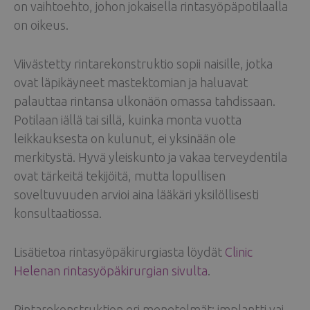
on vaihtoehto, johon jokaisella rintasyöpäpotilaalla
on oikeus.
Viivästetty rintarekonstruktio sopii naisille, jotka
ovat läpikäyneet mastektomian ja haluavat
palauttaa rintansa ulkonäön omassa tahdissaan.
Potilaan iällä tai sillä, kuinka monta vuotta
leikkauksesta on kulunut, ei yksinään ole
merkitystä. Hyvä yleiskunto ja vakaa terveydentila
ovat tärkeitä tekijöitä, mutta lopullisen
soveltuvuuden arvioi aina lääkäri yksilöllisesti
konsultaatiossa.
Lisätietoa rintasyöpäkirurgiasta löydät
Clinic
Helenan rintasyöpäkirurgian sivulta
.
Rintarekonstruktion eri menetelmät: implantti vai