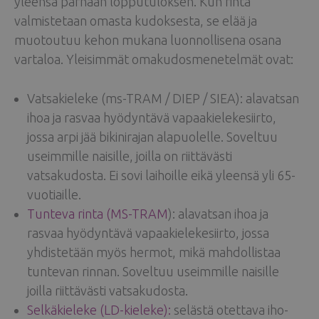
yleensä parhaan lopputuloksen. Kun rinta
valmistetaan omasta kudoksesta, se elää ja
muotoutuu kehon mukana luonnollisena osana
vartaloa. Yleisimmät omakudosmenetelmät ovat:
Vatsakieleke (ms-TRAM / DIEP / SIEA): alavatsan
ihoa ja rasvaa hyödyntävä vapaakielekesiirto,
jossa arpi jää bikinirajan alapuolelle. Soveltuu
useimmille naisille, joilla on riittävästi
vatsakudosta. Ei sovi laihoille eikä yleensä yli 65-
vuotiaille.
Tunteva rinta (MS-TRAM
): alavatsan ihoa ja
rasvaa hyödyntävä vapaakielekesiirto, jossa
yhdistetään myös hermot, mikä mahdollistaa
tuntevan rinnan. Soveltuu useimmille naisille
joilla riittävästi vatsakudosta.
Selkäkieleke (LD-kieleke):
selästä otettava iho-