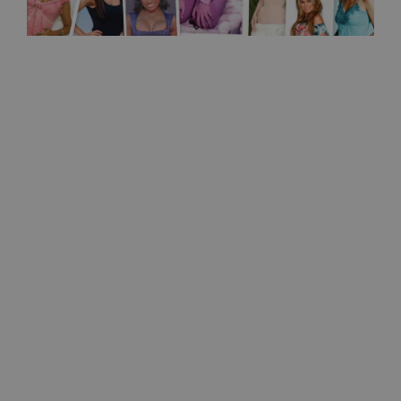
Helsingin sanomat
Silikonirinnoista halutaan nykyään luonnollisen
näköiset
27.5.2026