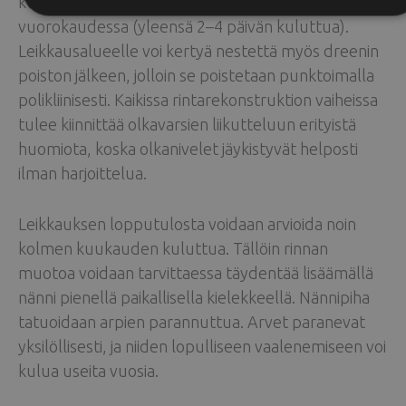
kudoseritettä erittyy alle 30 millilitraan
vuorokaudessa (yleensä 2–4 päivän kuluttua).
Leikkausalueelle voi kertyä nestettä myös dreenin
poiston jälkeen, jolloin se poistetaan punktoimalla
polikliinisesti. Kaikissa rintarekonstruktion vaiheissa
tulee kiinnittää olkavarsien liikutteluun erityistä
huomiota, koska olkanivelet jäykistyvät helposti
ilman harjoittelua.
Leikkauksen lopputulosta voidaan arvioida noin
kolmen kuukauden kuluttua. Tällöin rinnan
muotoa voidaan tarvittaessa täydentää lisäämällä
nänni pienellä paikallisella kielekkeellä. Nännipiha
tatuoidaan arpien parannuttua. Arvet paranevat
yksilöllisesti, ja niiden lopulliseen vaalenemiseen voi
kulua useita vuosia.