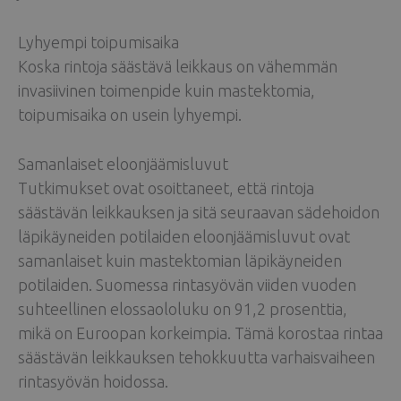
Lyhyempi toipumisaika
Koska rintoja säästävä leikkaus on vähemmän
invasiivinen toimenpide kuin mastektomia,
toipumisaika on usein lyhyempi.
Samanlaiset eloonjäämisluvut
Tutkimukset ovat osoittaneet, että rintoja
säästävän leikkauksen ja sitä seuraavan sädehoidon
läpikäyneiden potilaiden eloonjäämisluvut ovat
samanlaiset kuin mastektomian läpikäyneiden
potilaiden. Suomessa rintasyövän viiden vuoden
suhteellinen elossaololuku on 91,2 prosenttia,
mikä on Euroopan korkeimpia. Tämä korostaa rintaa
säästävän leikkauksen tehokkuutta varhaisvaiheen
rintasyövän hoidossa.