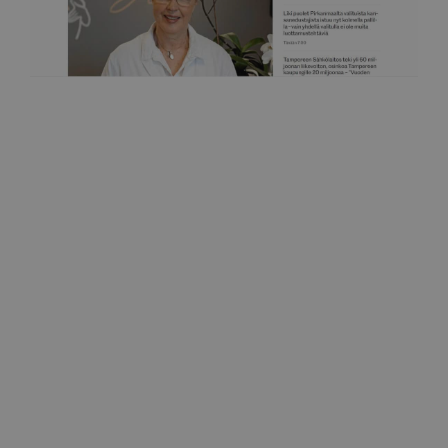
Tamperelainen
Pidetään huolta rinnoista jo koulussa
6.11.2022