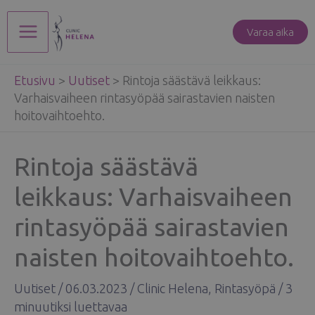
Siirry
sisältöön
Varaa aika
Main
Etusivu
>
Uutiset
>
Rintoja säästävä leikkaus:
Menu
Varhaisvaiheen rintasyöpää sairastavien naisten
hoitovaihtoehto.
Rintoja säästävä
leikkaus: Varhaisvaiheen
rintasyöpää sairastavien
naisten hoitovaihtoehto.
Uutiset
/
06.03.2023
/
Clinic Helena
,
Rintasyöpä
/
3
minuutiksi luettavaa