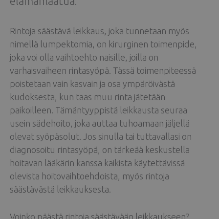
elämänlaatua.
Rintoja säästävä leikkaus, joka tunnetaan myös
nimellä lumpektomia, on kirurginen toimenpide,
joka voi olla vaihtoehto naisille, joilla on
varhaisvaiheen rintasyöpä. Tässä toimenpiteessä
poistetaan vain kasvain ja osa ympäröivästä
kudoksesta, kun taas muu rinta jätetään
paikoilleen. Tämäntyyppistä leikkausta seuraa
usein sädehoito, joka auttaa tuhoamaan jäljellä
olevat syöpäsolut. Jos sinulla tai tuttavallasi on
diagnosoitu rintasyöpä, on tärkeää keskustella
hoitavan lääkärin kanssa kaikista käytettävissä
olevista hoitovaihtoehdoista, myös rintoja
säästävästä leikkauksesta.
Voinko päästä rintoja säästävään leikkaukseen?