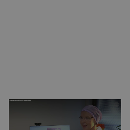
Helena Puonti lopettaa Clinic Helenan Savonlinnassa
26.12.2025