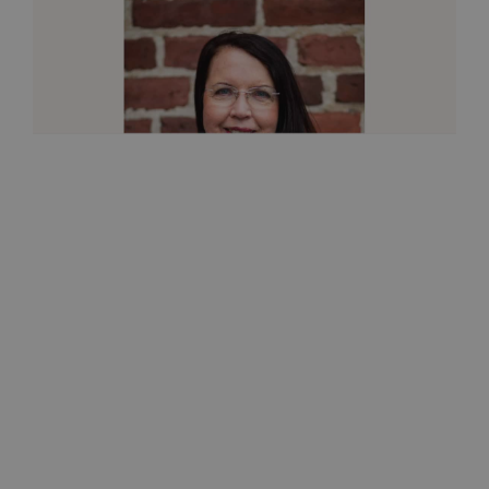
Kauneus ja terveys
Itken usein potilaan kanssa
17.6.2021