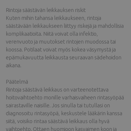
Rintoja säästävän leikkauksen riskit
Kuten mihin tahansa leikkaukseen, rintoja
säästävään leikkaukseen liittyy riskejä ja mahdollisia
komplikaatioita. Niitä voivat olla infektio,
verenvuoto ja muutokset rintojen muodossa tai
koossa. Potilaat voivat myös kokea väsymystä ja
epämukavuutta leikkausta seuraavan sädehoidon
aikana.
Päätelmä
Rintoja säästävä leikkaus on varteenotettava
hoitovaihtoehto monille varhaisvaiheen rintasyöpää
sairastaville naisille. Jos sinulla tai tutullasi on
diagnosoitu rintasyöpä, keskustele lääkärin kanssa
siitä, voisiko rintaa säästävä leikkaus olla hyvä
vaihtoehto. Ottaen huomioon kasvaimen koon ja