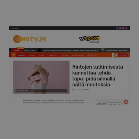
Ohotv
Rintojen tutkimisesta kannattaa tehdä tapa: pidä
silmällä näitä muutoksia 27.11.2022