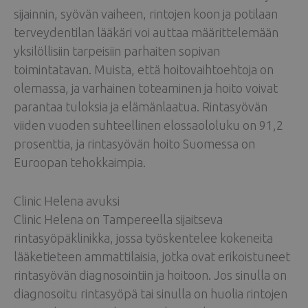
sijainnin, syövän vaiheen, rintojen koon ja potilaan
terveydentilan lääkäri voi auttaa määrittelemään
yksilöllisiin tarpeisiin parhaiten sopivan
toimintatavan. Muista, että hoitovaihtoehtoja on
olemassa, ja varhainen toteaminen ja hoito voivat
parantaa tuloksia ja elämänlaatua. Rintasyövän
viiden vuoden suhteellinen elossaololuku on 91,2
prosenttia, ja rintasyövän hoito Suomessa on
Euroopan tehokkaimpia.
Clinic Helena avuksi
Clinic Helena on Tampereella sijaitseva
rintasyöpäklinikka, jossa työskentelee kokeneita
lääketieteen ammattilaisia, jotka ovat erikoistuneet
rintasyövän diagnosointiin ja hoitoon. Jos sinulla on
diagnosoitu rintasyöpä tai sinulla on huolia rintojen