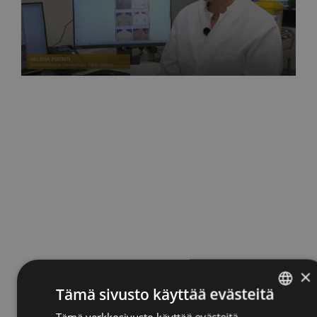
MTV Uutiset
Näin rinnat tulisi tutkia joka kuukausi 27.10.2025
×
Tämä sivusto käyttää evästeitä
Tämä verkkosivusto käyttää evästeitä
ENGLISH