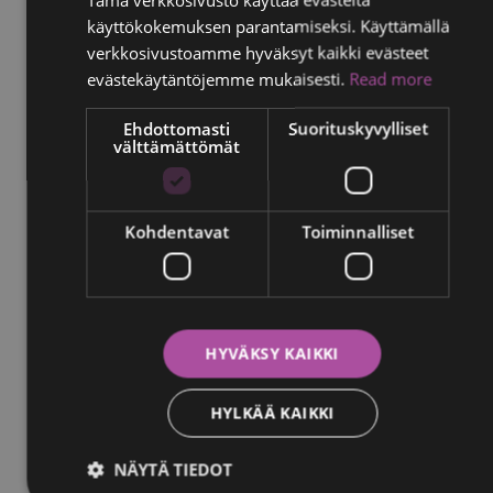
käyttökokemuksen parantamiseksi. Käyttämällä
FINNISH
verkkosivustoamme hyväksyt kaikki evästeet
RUSSIAN
evästekäytäntöjemme mukaisesti.
Read more
ITALIAN
Ehdottomasti
Suorituskyvylliset
välttämättömät
SWEDISH
Kohdentavat
Toiminnalliset
HYVÄKSY KAIKKI
Yle
Johanna "Pinksu" vastaan rintasyöpä 3.7.2023
HYLKÄÄ KAIKKI
NÄYTÄ TIEDOT