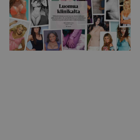
Helsingin sanomat
Silikonirinnoista halutaan nykyään luonnollisen
näköiset
27.5.2026