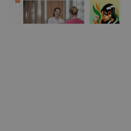
Ilkka
Rinnan poisto voi tuoda yllättäviä kipuja ja syövän
uudelleen elämistä 11.10.2022