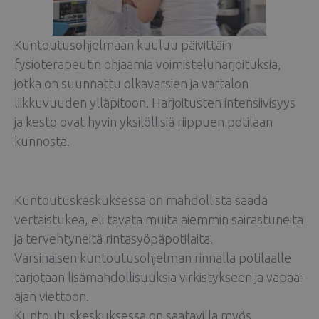
Kuntoutusohjelmaan kuuluu päivittäin
fysioterapeutin ohjaamia voimisteluharjoituksia,
jotka on suunnattu olkavarsien ja vartalon
liikkuvuuden ylläpitoon. Harjoitusten intensiivisyys
ja kesto ovat hyvin yksilöllisiä riippuen potilaan
kunnosta.
Kuntoutuskeskuksessa on mahdollista saada
vertaistukea, eli tavata muita aiemmin sairastuneita
ja tervehtyneitä rintasyöpäpotilaita.
Varsinaisen kuntoutusohjelman rinnalla potilaalle
tarjotaan lisämahdollisuuksia virkistykseen ja vapaa-
ajan viettoon.
Kuntoutuskeskuksessa on saatavilla myös