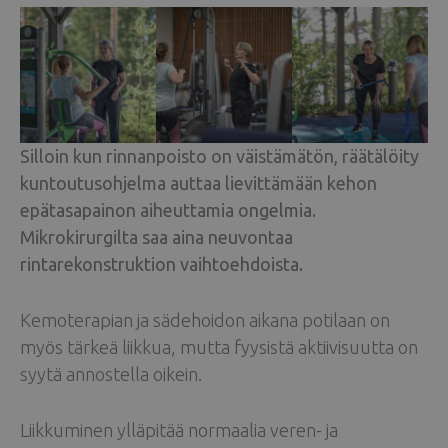
Silloin kun rinnanpoisto on väistämätön, räätälöity
kuntoutusohjelma auttaa lievittämään kehon
epätasapainon aiheuttamia ongelmia.
Mikrokirurgilta saa aina neuvontaa
rintarekonstruktion vaihtoehdoista.
Kemoterapian ja sädehoidon aikana potilaan on
myös tärkeä liikkua, mutta fyysistä aktiivisuutta on
syytä annostella oikein.
Liikkuminen ylläpitää normaalia veren- ja