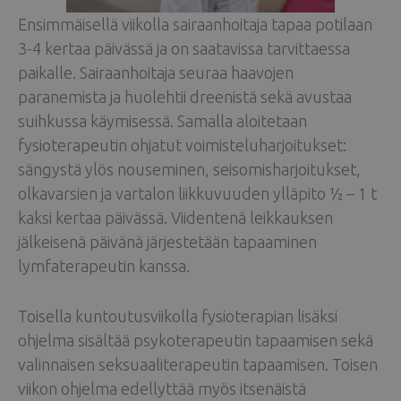
Ensimmäisellä viikolla sairaanhoitaja tapaa potilaan
3-4 kertaa päivässä ja on saatavissa tarvittaessa
paikalle. Sairaanhoitaja seuraa haavojen
paranemista ja huolehtii dreenistä sekä avustaa
suihkussa käymisessä. Samalla aloitetaan
fysioterapeutin ohjatut voimisteluharjoitukset:
sängystä ylös nouseminen, seisomisharjoitukset,
olkavarsien ja vartalon liikkuvuuden ylläpito ½ – 1 t
kaksi kertaa päivässä. Viidentenä leikkauksen
jälkeisenä päivänä järjestetään tapaaminen
lymfaterapeutin kanssa.
Toisella kuntoutusviikolla fysioterapian lisäksi
ohjelma sisältää psykoterapeutin tapaamisen sekä
valinnaisen seksuaaliterapeutin tapaamisen. Toisen
viikon ohjelma edellyttää myös itsenäistä