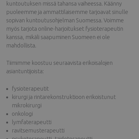
kuntoutuksen missä tahansa vaiheessa. Käänny
puoleemme ja ammattilaisemme tarjoavat sinulle
sopivan kuntoutusohjelman Suomessa. Voimme
myös tarjota online-harjoitukset fysioterapeutin
kanssa, mikäli saapuminen Suomeen ei ole
mahdollista.
Tiimimme koostuu seuraavista erikoisalojen
asiantuntijoista:
fysioterapeutit
kirurgi ja rintarekonstruktioon erikoistunut
mikrokirurgi
onkologi
lymfaterapeutti
ravitsemusterapeutti
psykoterapeutti, taideterapeutti