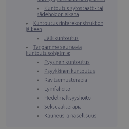
Kuntoutus sytostaatti- tai
sädehoidon aikana
Kuntoutus rintarekonstruktion
jälkeen
Jälkikuntoutus
Tarjoamme seuraavia
kuntoutusohjelmia:
Fyysinen kuntoutus
Psyykkinen kuntoutus
Ravitsemusterapia
Lymfahoito
Hedelmällisyyshoito
Seksuaaliterapia
Kauneus ja naisellisuus