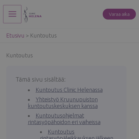
Siirry
sisältöön
Varaa aika
Main
Etusivu
>
Kuntoutus
Menu
Kuntoutus
Tämä sivu sisältää:
Kuntoutus Clinic Helenassa
Yhteistyö Kruunupuiston
kuntoutuskeskuksen kanssa
Kuntoutusohjelmat
rintasyöpähoidon eri vaiheissa
Kuntoutus
rintasyöpäleikkauksen jälkeen