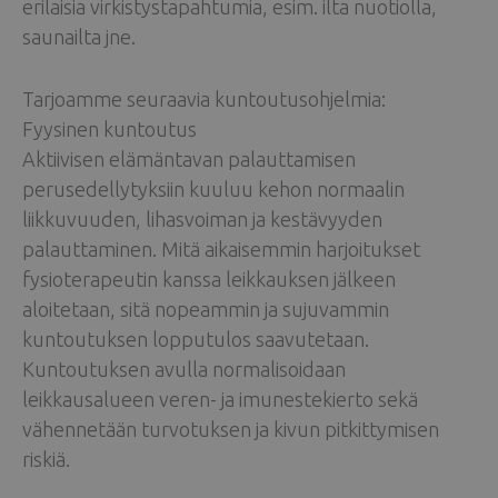
erilaisia virkistystapahtumia, esim. ilta nuotiolla,
saunailta jne.
Tarjoamme seuraavia kuntoutusohjelmia:
Fyysinen kuntoutus
Aktiivisen elämäntavan palauttamisen
perusedellytyksiin kuuluu kehon normaalin
liikkuvuuden, lihasvoiman ja kestävyyden
palauttaminen. Mitä aikaisemmin harjoitukset
fysioterapeutin kanssa leikkauksen jälkeen
aloitetaan, sitä nopeammin ja sujuvammin
kuntoutuksen lopputulos saavutetaan.
Kuntoutuksen avulla normalisoidaan
leikkausalueen veren- ja imunestekierto sekä
vähennetään turvotuksen ja kivun pitkittymisen
riskiä.