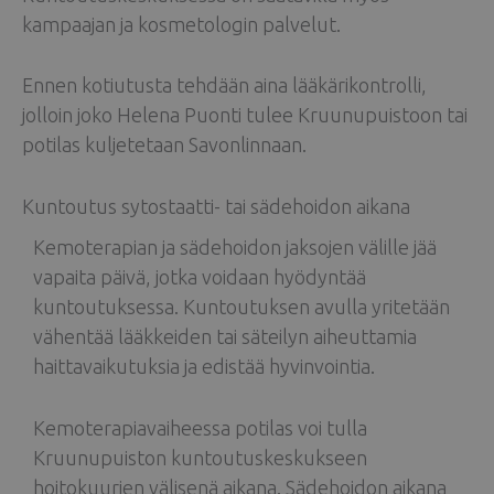
kampaajan ja kosmetologin palvelut.
Ennen kotiutusta tehdään aina lääkärikontrolli,
jolloin joko Helena Puonti tulee Kruunupuistoon tai
potilas kuljetetaan Savonlinnaan.
Kuntoutus sytostaatti- tai sädehoidon aikana
Kemoterapian ja sädehoidon jaksojen välille jää
vapaita päivä, jotka voidaan hyödyntää
kuntoutuksessa. Kuntoutuksen avulla yritetään
vähentää lääkkeiden tai säteilyn aiheuttamia
haittavaikutuksia ja edistää hyvinvointia.
Kemoterapiavaiheessa potilas voi tulla
Kruunupuiston kuntoutuskeskukseen
hoitokuurien välisenä aikana. Sädehoidon aikana