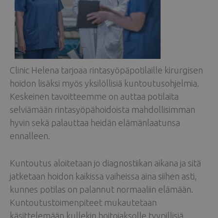
Clinic Helena tarjoaa rintasyöpäpotilaille kirurgisen
hoidon lisäksi myös yksilöllisiä kuntoutusohjelmia.
Keskeinen tavoitteemme on auttaa potilaita
selviämään rintasyöpähoidoista mahdollisimman
hyvin sekä palauttaa heidän elämänlaatunsa
ennalleen.
Kuntoutus aloitetaan jo diagnostiikan aikana ja sitä
jatketaan hoidon kaikissa vaiheissa aina siihen asti,
kunnes potilas on palannut normaaliin elämään.
Kuntoutustoimenpiteet mukautetaan
käsittelemään kullekin hoitojaksolle tyypillisiä