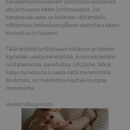
kainaloimusolmukkeiden poistolta ja vastaavasti
siitä johtuvasta käden lymfostaasista. Jos
kainaloevakuaatio on kuitenkin välttämätön,
välittömästi leikkauksen jälkeen aloitettava käden
kuntoutus on tarpeen.
Tällä hetkellä lymfostaasin ehkäisyyn ja hoitoon
käytetään useita menetelmiä, kuten esimerkiksi
lymfahierontaa, painehoitoa, LPG:tä jne. Mikäli
käden turvotusta ei saada näillä menetelmillä
lievitetyksi, on mahdollista käyttää kirurgisia
menetelmiä.
Hedelmällisyyshoito