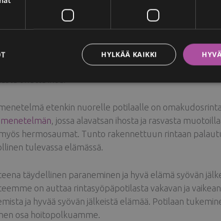
 uudelleen rakentamisen menetelmät ja Tunteva rinta
 Helena on erityisesti perehtynyt rinnan uudelleen rakent
ertaisin menetelmä on vaihtaa kudoslaajennin implanttiin. 
OT
HYLKÄÄ KAIKKI
HYVÄ
ihon alle tukikalvo (acellular matrix), joka auttaa rinna
asta ohutta ihoa.
menetelmä etenkin nuorelle potilaalle on omakudosrinta.
n menetelmän
, jossa alavatsan ihosta ja rasvasta muotoilla
i myös hermosaumat. Tunto rakennettuun rintaan palautu
llinen tulevassa elämässä.
teena täydellinen paraneminen ja hyvä elämä syövän jälk
teemme on auttaa rintasyöpäpotilasta vakavan ja vaikean h
mista ja hyvää syövän jälkeistä elämää. Potilaan tukemi
inen osa hoitopolkuamme.