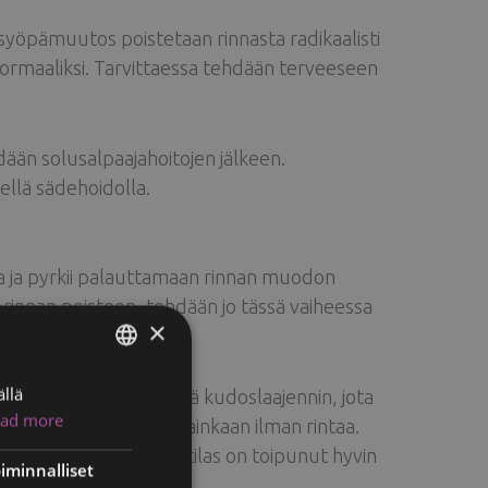
 syöpämuutos poistetaan rinnasta radikaalisti
normaaliksi. Tarvittaessa tehdään terveeseen
dään solusalpaajahoitojen jälkeen.
llä sädehoidolla.
sa ja pyrkii palauttamaan rinnan muodon
 rinnan poistoon, tehdään jo tässä vaiheessa
×
llä
ENGLISH
nnan poiston yhteydessä kudoslaajennin, jota
ad more
aan ei tarvitse elää lainkaan ilman rintaa.
FINNISH
en päätyttyä, kun potilas on toipunut hyvin
RUSSIAN
iminnalliset