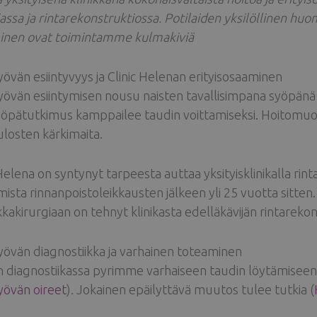
iassa ja rintarekonstruktiossa. Potilaiden yksilöllinen hu
inen ovat toimintamme kulmakiviä
yövän esiintyvyys ja Clinic Helenan erityisosaaminen
yövän esiintymisen nousu naisten tavallisimpana syöpänä 
yöpätutkimus kamppailee taudin voittamiseksi. Hoitomuod
ulosten kärkimaita.
 Helena on syntynyt tarpeesta auttaa yksityisklinikalla rin
mista rinnanpoistoleikkausten jälkeen yli 25 vuotta sitte
ikkakirurgiaan on tehnyt klinikasta edelläkävijän rintarek
yövän diagnostiikka ja varhainen toteaminen
 diagnostiikassa pyrimme varhaiseen taudin löytämiseen, j
yövän oireet
). Jokainen epäilyttävä muutos tulee tutkia (