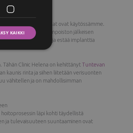
ITALIAN
SWEDISH
amiseen ja kaikki tekniikat ovat käytössämme.
Tällöin tarvitaan rinnanpoiston jälkeisen
KSY KAIKKI
n muodon pysyvyydessä ja estää implanttia
 Tähän Clinic Helena on kehittänyt
Tuntevan
an kaunis rinta ja siihen liitetään verisuonten
u vähitellen ja on mahdollisimman
een
oitoprosessin läpi kohti täydellistä
nen ja tulevaisuuteen suuntaaminen ovat