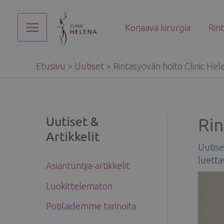
Siirry
sisältöön
Korjaava kirurgia
Rin
Main
Menu
Etusivu
>
Uutiset
>
Rintasyövän hoito Clinic He
Uutiset &
Rin
Artikkelit
Uutise
luetta
Asiantuntija-artikkelit
Luokittelematon
Potilaidemme tarinoita