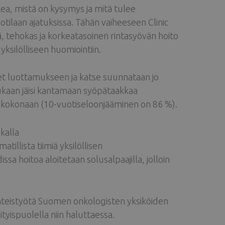
ukea, mistä on kysymys ja mitä tulee
tilaan ajatuksissa. Tähän vaiheeseen Clinic
 tehokas ja korkeatasoinen rintasyövän hoito
 yksilölliseen huomiointiin.
et luottamukseen ja katse suunnataan jo
kaan jäisi kantamaan syöpätaakkaa
 kokonaan (10-vuotiseloonjääminen on 86 %).
kalla
illista tiimiä yksilöllisen
sa hoitoa aloitetaan solusalpaajilla, jolloin
yhteistyötä Suomen onkologisten yksiköiden
yispuolella niin haluttaessa.