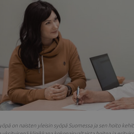
yöpä on naisten yleisin syöpä Suomessa ja sen hoito kehit
a yksityisenä klinikkana kokonaisvaltaista hoitoa ja erityi