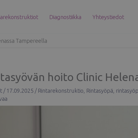
tarekonstruktiot
Diagnostiikka
Yhteystiedot
lenassa Tampereella
tasyövän hoito Clinic Hele
t
/
17.09.2025
/
Rintarekonstruktio
,
Rintasyöpä
,
rintasyöp
vaa