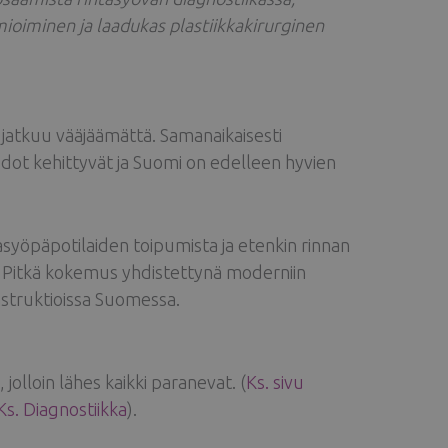
omioiminen ja laadukas plastiikkakirurginen
jatkuu vääjäämättä. Samanaikaisesti
ot kehittyvät ja Suomi on edelleen hyvien
tasyöpäpotilaiden toipumista ja etenkin rinnan
n. Pitkä kokemus yhdistettynä moderniin
onstruktioissa Suomessa.
olloin lähes kaikki paranevat. (
Ks. sivu
Ks. Diagnostiikka
).