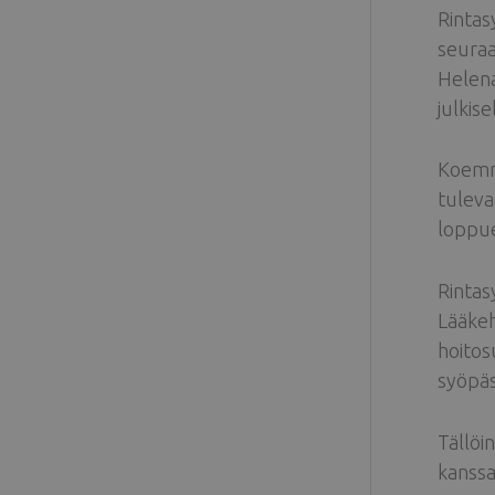
Rintas
seuraa
Helena
julkise
Koemme
tuleva
loppue
Rintas
Lääkeh
hoitos
syöpäs
Tällöi
kanssa