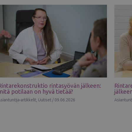
Rintarekonstruktio rintasyövän jälkeen:
Rintar
mitä potilaan on hyvä tietää?
jälkee
siantuntija-artikkelit
,
Uutiset
/
09.06.2026
Asiantunti