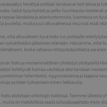
yöpäepäilyn herättyä potilaat tarvitsevat heti tietoa ja t
vaksi. Sadat kysymykset ja pelko huomisesta risteilevät po
 tarjoaa läsnäoloa ja asiantuntemusta. Suomessa on hyvä,
lla puolella, mutta juuri alkuvaiheessa resurssit eivät riitä
, että alkuvaiheen hyvä hoito luo potilaalle edellytyks
an syövänhoidon jälkeiseen elämään. Haluamme, ettei ku
lämäkseen, koska valtaosa rintasyöpäpotilaista paranee
yövän hoito ja moniammatillinen yhteistyö yksityisellä klini
oidot kehittyvät huimaa vauhtia ja siksi tarvitaan moniammat
uunnitelman tekemiseksi. Aggressiivisessa ja laajassa taudis
oluja pyritään tuhoamaan ennen leikkausta.
n hoito aloitetaan onkologin hoidossa. Teemme läheistä 
, mutta on mahdollista saada solusalpaajahoito myös yksit