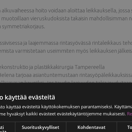
 alkuvaiheessa hoito voidaan aloittaa leikkauksella, jossa
ta muotoillaan vieruskudoksista takaisin mahdollisimman 
n symmetriakorjaus.
siivisessa ja laajemmassa rintasyövässä rintaleikkaus teh
mista varmistetaan useimmiten myös leikkauksen jälkeise
ekonstruktio ja plastiikkakirurgia Tampereella
 Helena tarjoaa asiantuntemustaan rintasyöpäleikkauksis
lisimman kauniiksi. Jos taudin laajuuden takia joudutaan
telma rinnan rakentamiseksi takaisin.
o käyttää evästeitä
to käyttää evästeitä käyttökokemuksen parantamiseksi. Käyttämä
i ihoa voidaan säästää ja säästetyn ihon alle asetetaan ri
e hyväksyt kaikki evästeet evästekäytäntöjemme mukaisesti.
Re
ään tarpeen mukaan terveen rinnan kokoiseksi. Tällöin potil
inen rinnan rakentaminen toteutetaan onkologisten hoitoj
ti
Suorituskyvylliset
Kohdentavat
To
sta.
mät