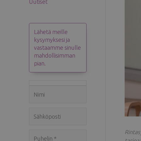
Uutiset
Lähetä meille
kysymyksesi ja
vastaamme sinulle
mahdollisimman
pian.
Rintas
tarjoa