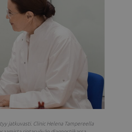
tyy jatkuvasti. Clinic Helena Tampereella
sosaamista rintasyövän diagnostiikassa,