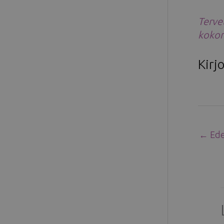
Terve
kokon
Kirjo
←
Edel