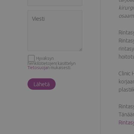
kirurg
osaam
Rintas
Rintas
rintas
hoitot
Hyväksyn
henkilötietojeni käsittelyn
Tietosuojan
mukaisesti.
Clinic
korjaa
plasti
Rintas
Tänään
Rintas