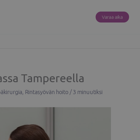
Varaa aika
nassa Tampereella
äkirurgia
,
Rintasyövän hoito
/
3 minuutiksi