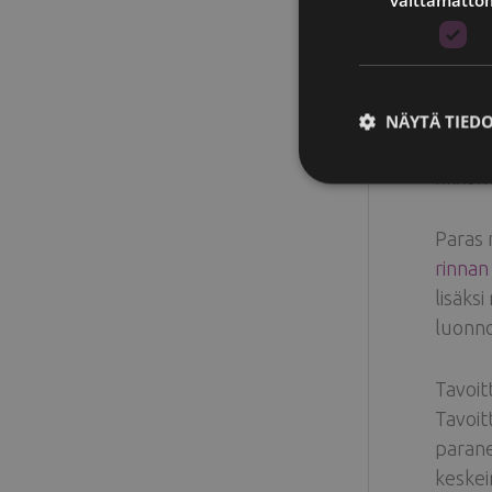
Rinnan
Clinic
Yksink
NÄYTÄ TIED
ohuen 
rikkom
Paras 
rinna
lisäks
luonno
Tavoit
Tavoit
parane
keske