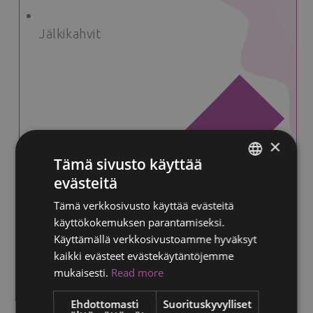
Jälkikahvit
×
Tämä sivusto käyttää
evästeitä
ENGLISH
Tämä verkkosivusto käyttää evästeitä
FINNISH
käyttökokemuksen parantamiseksi.
RUSSIAN
Käyttämällä verkkosivustoamme hyväksyt
kaikki evästeet evästekäytäntöjemme
ITALIAN
mukaisesti.
Read more
SWEDISH
Ehdottomasti
Suorituskyvylliset
Vertaistukea ja uusia tuttavuuksia