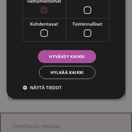
välttämättömät
Clinic Helenan infopiste maalialueella
Kohdentavat
Toiminnalliset
Maalialueelta löydät infopisteen, jossa on
tarjolla tietoa ja tukea rintasyövästä
toipumiseen liittyvissä fyysisissä ja henkisissä
vaiheissa.
HYVÄKSY KAIKKI
Paikalla on vertaistukea, asiantuntijoita ja
HYLKÄÄ KAIKKI
palveluntarjoajia, joiden kanssa voi keskustella
luottamuksellisesti ja matalalla kynnyksellä.
NÄYTÄ TIEDOT
Ilmoittaudu mukaan