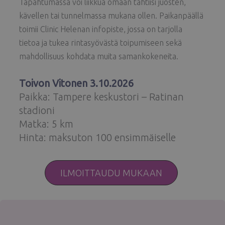
Tapahtumassa voi liikkua omaan tahtiisi juosten,
kävellen tai tunnelmassa mukana ollen. Paikanpäällä
toimii Clinic Helenan infopiste, jossa on tarjolla
tietoa ja tukea rintasyövästä toipumiseen sekä
mahdollisuus kohdata muita samankokeneita.
Toivon Vitonen 3.10.2026
Paikka: Tampere keskustori – Ratinan
stadioni
Matka: 5 km
Hinta: maksuton 100 ensimmäiselle
ILMOITTAUDU MUKAAN