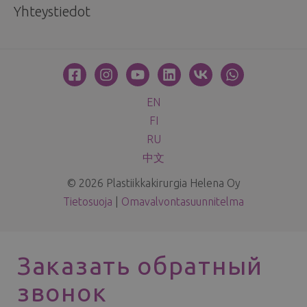
Yhteystiedot
EN
FI
RU
中文
© 2026 Plastiikkakirurgia Helena Oy
Tietosuoja
|
Omavalvontasuunnitelma
Заказать обратный
звонок