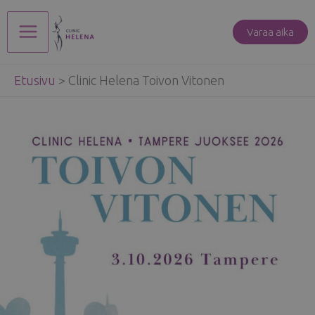
Siirry
sisältöön
Varaa aika
Main
Etusivu
>
Clinic Helena Toivon Vitonen
Menu