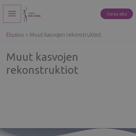
Siirry
sisältöön
Varaa aika
Main
Etusivu
>
Muut kasvojen rekonstruktiot
Menu
Muut kasvojen
rekonstruktiot