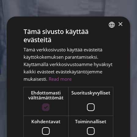
×
Tämä sivusto käyttää
evästeitä
ENGLISH
Tämä verkkosivusto käyttää evästeitä
FINNISH
käyttökokemuksen parantamiseksi.
RUSSIAN
Käyttämällä verkkosivustoamme hyväksyt
kaikki evästeet evästekäytäntöjemme
ITALIAN
mukaisesti.
Read more
SWEDISH
Ehdottomasti
Suorituskyvylliset
välttämättömät
Kohdentavat
Toiminnalliset