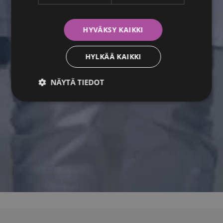
HYVÄKSY KAIKKI
HYLKÄÄ KAIKKI
NÄYTÄ TIEDOT