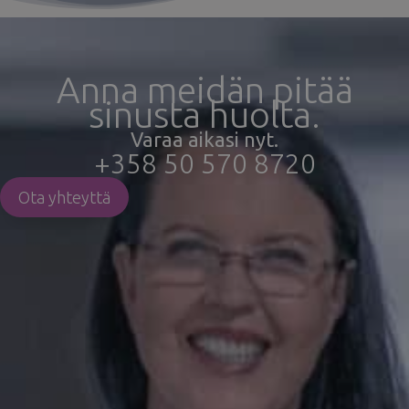
Anna meidän pitää
sinusta huolta.
Varaa aikasi nyt.
+358 50 570 8720
Ota yhteyttä